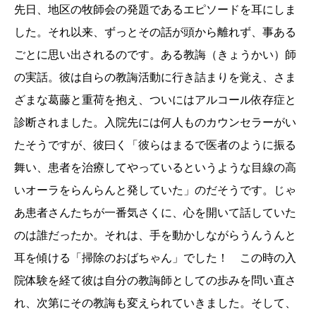
先日、地区の牧師会の発題であるエピソードを耳にしま
した。それ以来、ずっとその話が頭から離れず、事ある
ごとに思い出されるのです。ある教誨（きょうかい）師
の実話。彼は自らの教誨活動に行き詰まりを覚え、さま
ざまな葛藤と重荷を抱え、ついにはアルコール依存症と
診断されました。入院先には何人ものカウンセラーがい
たそうですが、彼曰く「彼らはまるで医者のように振る
舞い、患者を治療してやっているというような目線の高
いオーラをらんらんと発していた」のだそうです。じゃ
あ患者さんたちが一番気さくに、心を開いて話していた
のは誰だったか。それは、手を動かしながらうんうんと
耳を傾ける「掃除のおばちゃん」でした！ この時の入
院体験を経て彼は自分の教誨師としての歩みを問い直さ
れ、次第にその教誨も変えられていきました。そして、