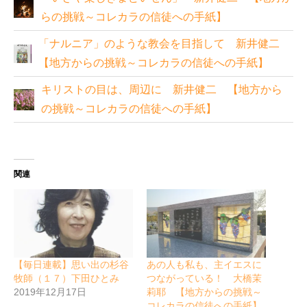
らの挑戦～コレカラの信徒への手紙】
「ナルニア」のような教会を目指して 新井健二
【地方からの挑戦～コレカラの信徒への手紙】
キリストの目は、周辺に 新井健二 【地方から
の挑戦～コレカラの信徒への手紙】
関連
【毎日連載】思い出の杉谷
あの人も私も、主イエスに
牧師（１７）下田ひとみ
つながっている！ 大橋茉
2019年12月17日
莉耶 【地方からの挑戦～
コレカラの信徒への手紙】