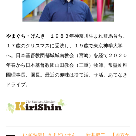
やまぐち・げんき
１９８３年神奈川生まれ群馬育ち。
１７歳のクリスマスに受洗し、１９歳で東京神学大学
へ。日本基督教団都城城南教会（宮崎）を経て２０２０
年春から日本基督教団山田教会（三重）牧師、常盤幼稚
園理事長、園長。最近の趣味は捨て活、サ活、あてなき
ドライブ。
「いざや楽しきまどいせん」 新井健二 【地方か