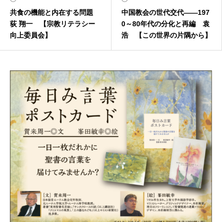
共食の機能と内在する問題
中国教会の世代交代――197
荻 翔一 【宗教リテラシー
0～80年代の分化と再編 袁
向上委員会】
浩 【この世界の片隅から】