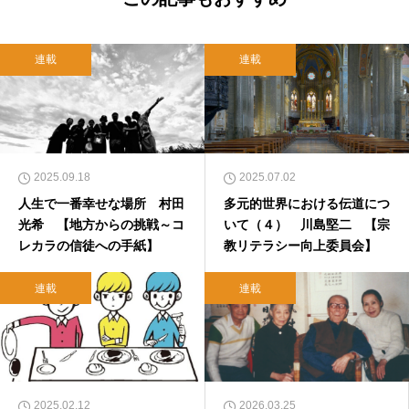
連載
連載
2025.09.18
2025.07.02
人生で一番幸せな場所 村田
多元的世界における伝道につ
光希 【地方からの挑戦～コ
いて（４） 川島堅二 【宗
レカラの信徒への手紙】
教リテラシー向上委員会】
連載
連載
2025.02.12
2026.03.25