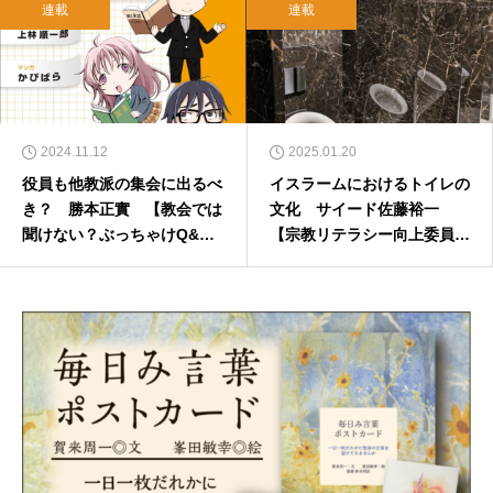
連載
連載
2024.11.12
2025.01.20
役員も他教派の集会に出るべ
イスラームにおけるトイレの
き？ 勝本正實 【教会では
文化 サイード佐藤裕一
聞けない？ぶっちゃけQ&
【宗教リテラシー向上委員
A】
会】