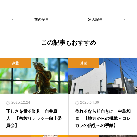
前の記事
次の記事
この記事もおすすめ
連載
連載
2025.12.24
2025.04.30
正しさを量る道具 向井真
倒れるなら前向きに 中島和
人 【宗教リテラシー向上委
喜 【地方からの挑戦～コレ
員会】
カラの信徒への手紙】