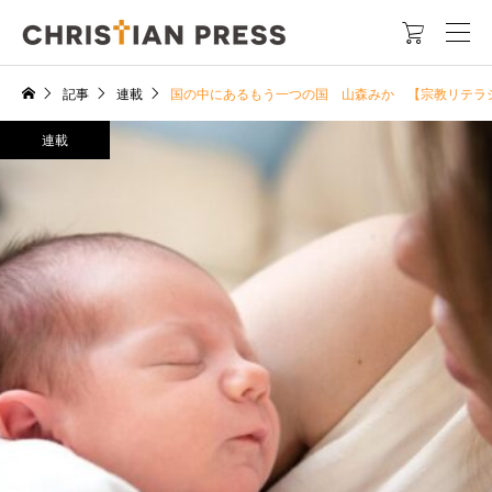

記事
連載
国の中にあるもう一つの国 山森みか 【宗教リテラ
連載