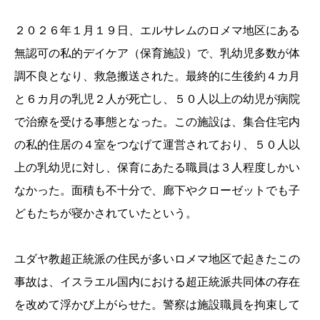
２０２６年１月１９日、エルサレムのロメマ地区にある
無認可の私的デイケア（保育施設）で、乳幼児多数が体
調不良となり、救急搬送された。最終的に生後約４カ月
と６カ月の乳児２人が死亡し、５０人以上の幼児が病院
で治療を受ける事態となった。この施設は、集合住宅内
の私的住居の４室をつなげて運営されており、５０人以
上の乳幼児に対し、保育にあたる職員は３人程度しかい
なかった。面積も不十分で、廊下やクローゼットでも子
どもたちが寝かされていたという。
ユダヤ教超正統派の住民が多いロメマ地区で起きたこの
事故は、イスラエル国内における超正統派共同体の存在
を改めて浮かび上がらせた。警察は施設職員を拘束して