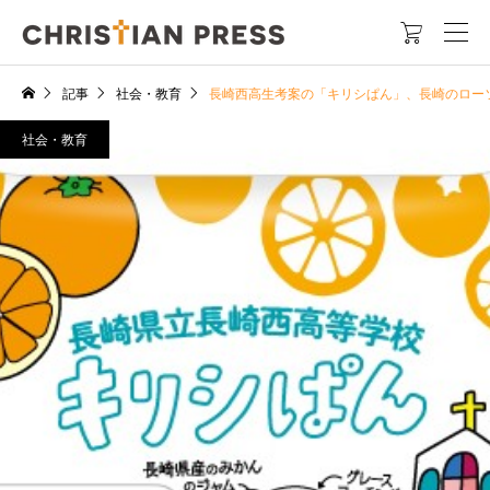

記事
社会・教育
長崎西高生考案の「キリシぱん」、長崎のロー
社会・教育