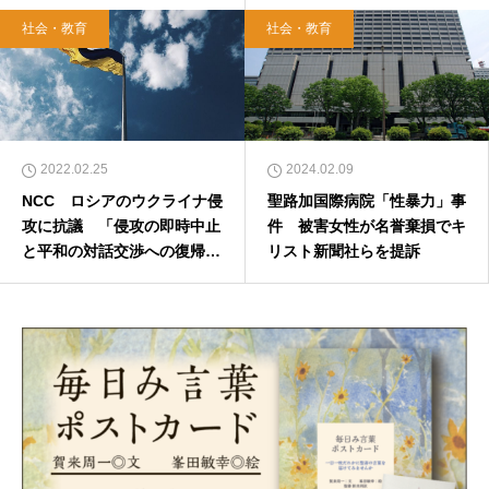
社会・教育
社会・教育
2022.02.25
2024.02.09
NCC ロシアのウクライナ侵
聖路加国際病院「性暴力」事
攻に抗議 「侵攻の即時中止
件 被害女性が名誉棄損でキ
と平和の対話交渉への復帰
リスト新聞社らを提訴
を」