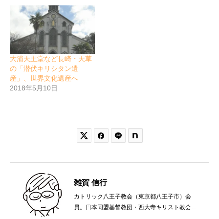
大浦天主堂など長崎・天草
の「潜伏キリシタン遺
産」、世界文化遺産へ
2018年5月10日


雑賀 信行
カトリック八王子教会（東京都八王子市）会
員。日本同盟基督教団・西大寺キリスト教会
（岡山市）で受洗。１９６５年、兵庫県生ま