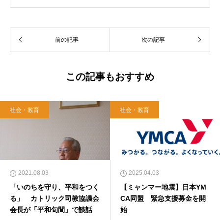
れ。関西学院大学社会学部卒業。９０年代、い
のちのことば社で「いのちのことば」「百万人
の福音」の編集責任者を務め、新教出版社を経
前の記事
次の記事
て、雜賀編集工房として独立。
この記事もおすすめ
社会・教育
社会・教育
2021.08.03
2025.04.03
「いのちを守り、平和をつく
【ミャンマー地震】日本YM
る」 カトリック司教協議会
CA同盟 緊急支援募金を開
会長が「平和旬間」で談話
始