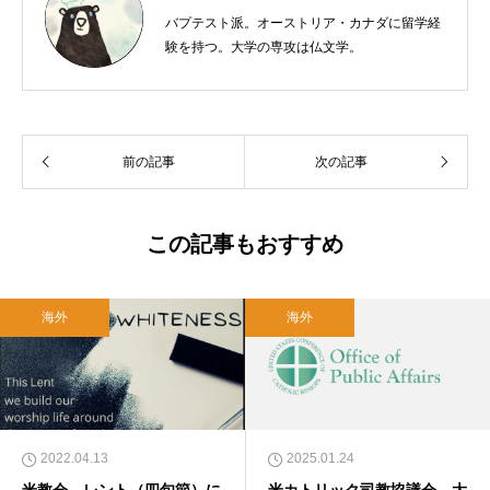
バプテスト派。オーストリア・カナダに留学経
験を持つ。大学の専攻は仏文学。
前の記事
次の記事
この記事もおすすめ
海外
海外
2022.04.13
2025.01.24
米教会、レント（四旬節）に
米カトリック司教協議会、大