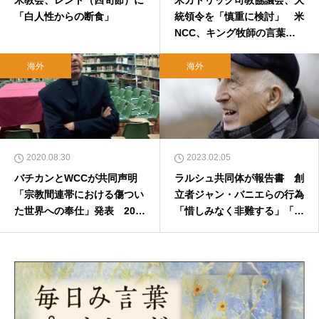
「白人性からの断食」
統領令を「慎重に検討」 米
NCC、キング牧師の言葉を
引用
海外
海外
2020.08.30
2023.02.05
バチカンとWCCが共同声明
ラルシュ共同体が報告書 創
「宗教間連帯における傷つい
立者ジャン・バニエらの行為
た世界への奉仕」発表 202
「惜しみなく非難する」「虐
0年8月30日
待防止できなかった組織的責
任」