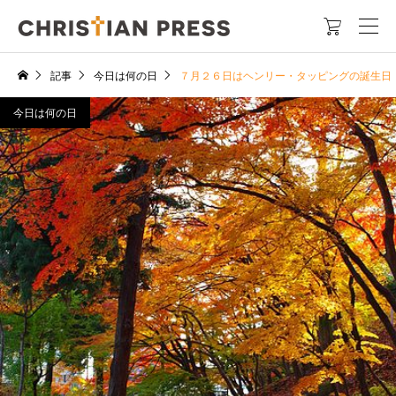

記事
今日は何の日
７月２６日はヘンリー・タッピングの誕生日
今日は何の日