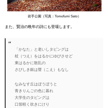
岩手公園（写真：Tomofumi Sato）
また、賢治の晩年の詩にも登場します。
「かなた」と老いしタピングは
杖（つえ）をはるかにゆびさせど
東はるかに散乱の
さびしき銀は聲（こえ）もなし
なみなす丘はぼうぼうと
青きりんごの色に暮れ
大学生のタピングは
口笛軽く吹きにけり