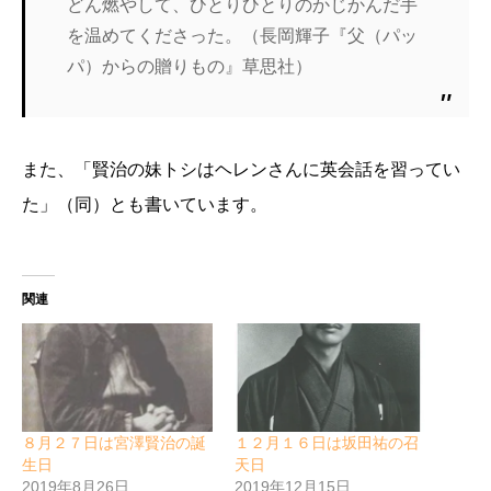
どん燃やして、ひとりひとりのかじかんだ手
を温めてくださった。（長岡輝子『父（パッ
パ）からの贈りもの』草思社）
また、「賢治の妹トシはヘレンさんに英会話を習ってい
た」（同）とも書いています。
関連
８月２７日は宮澤賢治の誕
１２月１６日は坂田祐の召
生日
天日
2019年8月26日
2019年12月15日