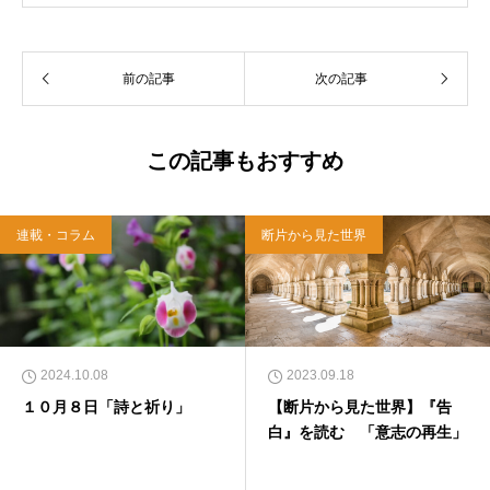
れ。関西学院大学社会学部卒業。９０年代、い
のちのことば社で「いのちのことば」「百万人
の福音」の編集責任者を務め、新教出版社を経
前の記事
次の記事
て、雜賀編集工房として独立。
この記事もおすすめ
連載・コラム
断片から見た世界
2024.10.08
2023.09.18
１０月８日「詩と祈り」
【断片から見た世界】『告
白』を読む 「意志の再生」