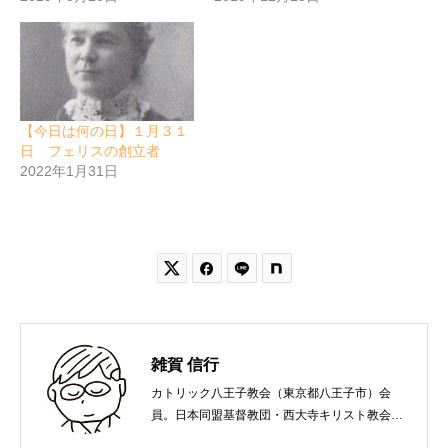
【今日は何の日】１月３１
日 フェリスの創立者
2022年1月31日


雑賀 信行
カトリック八王子教会（東京都八王子市）会
員。日本同盟基督教団・西大寺キリスト教会
（岡山市）で受洗。１９６５年、兵庫県生ま