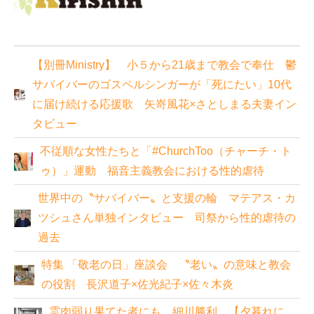
【別冊Ministry】 小５から21歳まで教会で奉仕 鬱
サバイバーのゴスペルシンガーが「死にたい」10代
に届け続ける応援歌 矢嵜風花×さとしまる夫妻イン
タビュー
不従順な女性たちと「#ChurchToo（チャーチ・ト
ゥ）」運動 福音主義教会における性的虐待
世界中の〝サバイバー〟と支援の輪 マテアス・カ
ツシュさん単独インタビュー 司祭から性的虐待の
過去
特集 「敬老の日」座談会 〝老い〟の意味と教会
の役割 長沢道子×佐光紀子×佐々木炎
霊肉弱り果てた者にも 細川勝利 【夕暮れに、