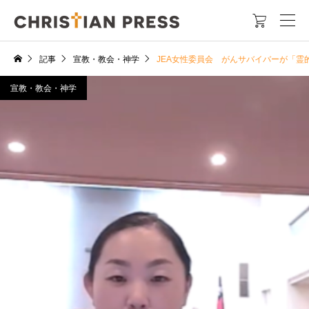

記事
宣教・教会・神学
JEA女性委員会 がんサバイバーが「霊
宣教・教会・神学