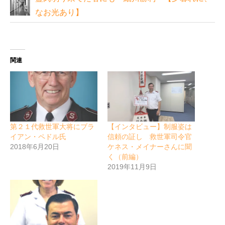
なお光あり】
関連
第２１代救世軍大将にブラ
【インタビュー】制服姿は
イアン・ペドル氏
信頼の証し 救世軍司令官
2018年6月20日
ケネス・メイナーさんに聞
く（前編）
2019年11月9日