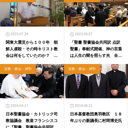
2023.07.24
2023.06.07
関東大震災から１００年 朝
「聖書 聖書協会共同訳 点訳
鮮人虐殺・その時キリスト教
聖書」奉献式開催、神の言葉
会は何をしていたのか？ 信
は人生の闇を照らす光 全て
州夏期宣教講座エクステンシ
の人に福音を
ョン開催
宣教・教会・神学
宣教・教会・神学
2024.04.17
2019.06.21
日本聖書協会・カトリック司
日本基督教団奥羽教区 １８
教協議会 教皇フランシスコ
年ぶりの新議長に村岡博史氏
に『聖書 聖書協会共同訳』