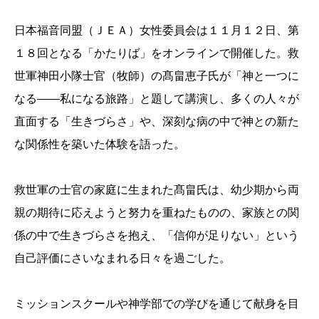
日本福音同盟（ＪＥＡ）女性委員会は１１月１２日、第
１８回となる「かたりば」をオンラインで開催した。救
世軍神田小隊士官（牧師）の髙畠恵子氏が「神と一つに
なる――私になる旅路」と題して講演し、多くの人々が
直面する「生きづらさ」や、深刻な病の中で神との新た
な関係性を築いた体験を語った。
救世軍の士官の家庭に生まれた髙畠氏は、幼少期から両
親の期待に応えようと努力を重ねたものの、家族との関
係の中で生きづらさを抱え、「信仰が足りない」という
自己評価にさいなまれる日々を過ごした。
ミッションスクールや神学部での学びを通じて献身を目