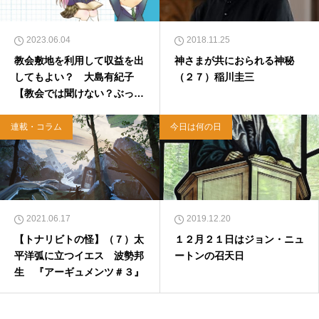
2023.06.04
2018.11.25
教会敷地を利用して収益を出
神さまが共におられる神秘
してもよい？ 大島有紀子
（２７）稲川圭三
【教会では聞けない？ぶっち
ゃけQ&A】
連載・コラム
今日は何の日
2021.06.17
2019.12.20
【トナリビトの怪】（７）太
１２月２１日はジョン・ニュ
平洋弧に立つイエス 波勢邦
ートンの召天日
生 『アーギュメンツ＃３』