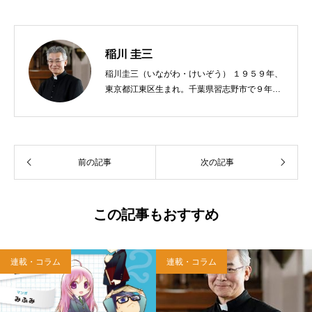
稲川 圭三
稲川圭三（いながわ・けいぞう） １９５９年、
東京都江東区生まれ。千葉県習志野市で９年
間、公立小学校の教員をする。９７年、カトリ
ック司祭に叙階。西千葉教会助任、青梅・あき
る野教会主任兼任、八王子教会主任を経て、現
在、麻布教会主任司祭。著書に『神さまからの
前の記事
次の記事
贈りもの』『神様のみこころ』『３６５日全部
が神さまの日』『イエスさまといつもいっし
ょ』『神父さまおしえて』（サンパウロ）『神
さまが共にいてくださる神秘』『神さまのまな
この記事もおすすめ
ざしを生きる』『ただひとつの中心は神さま』
（雑賀編集工房）。
連載・コラム
連載・コラム