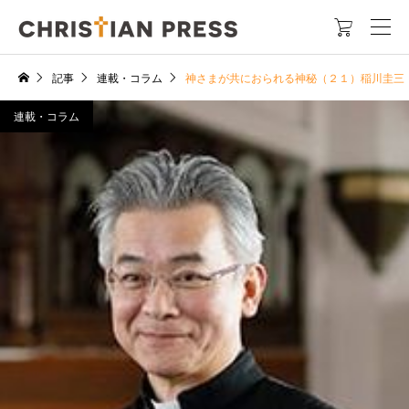

記事
連載・コラム
神さまが共におられる神秘（２１）稲川圭三
連載・コラム