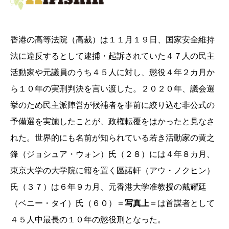
香港の高等法院（高裁）は１１月１９日、国家安全維持
法に違反するとして逮捕・起訴されていた４７人の民主
活動家や元議員のうち４５人に対し、懲役４年２カ月か
ら１０年の実刑判決を言い渡した。２０２０年、議会選
挙のため民主派陣営が候補者を事前に絞り込む非公式の
予備選を実施したことが、政権転覆をはかったと見なさ
れた。世界的にも名前が知られている若き活動家の黄之
鋒（ジョシュア・ウォン）氏（２８）には４年８カ月、
東京大学の大学院に籍を置く區諾軒（アウ・ノクヒン）
氏（３７）は６年９カ月、元香港大学准教授の戴耀廷
（ベニー・タイ）氏（６０）＝
写真上
＝は首謀者として
４５人中最長の１０年の懲役刑となった。