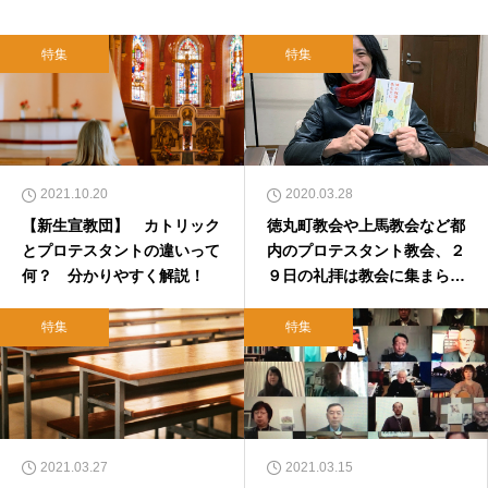
特集
特集
2021.10.20
2020.03.28
【新生宣教団】 カトリック
徳丸町教会や上馬教会など都
とプロテスタントの違いって
内のプロテスタント教会、２
何？ 分かりやすく解説！
９日の礼拝は教会に集まらず
に
特集
特集
2021.03.27
2021.03.15