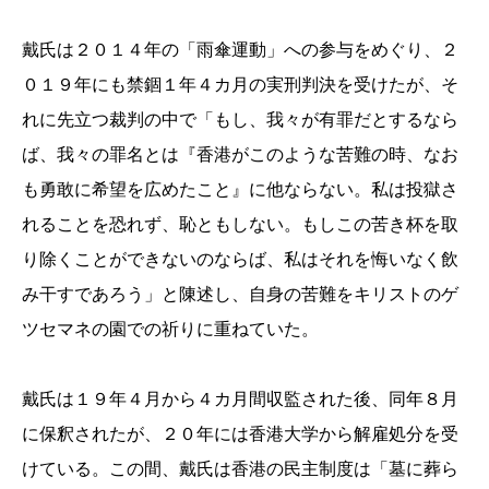
戴氏は２０１４年の「雨傘運動」への参与をめぐり、２
０１９年にも禁錮１年４カ月の実刑判決を受けたが、そ
れに先立つ裁判の中で「もし、我々が有罪だとするなら
ば、我々の罪名とは『香港がこのような苦難の時、なお
も勇敢に希望を広めたこと』に他ならない。私は投獄さ
れることを恐れず、恥ともしない。もしこの苦き杯を取
り除くことができないのならば、私はそれを悔いなく飲
み干すであろう」と陳述し、自身の苦難をキリストのゲ
ツセマネの園での祈りに重ねていた。
戴氏は１９年４月から４カ月間収監された後、同年８月
に保釈されたが、２０年には香港大学から解雇処分を受
けている。この間、戴氏は香港の民主制度は「墓に葬ら