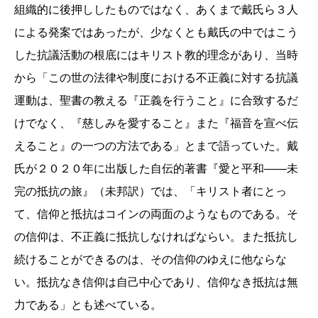
組織的に後押ししたものではなく、あくまで戴氏ら３人
による発案ではあったが、少なくとも戴氏の中ではこう
した抗議活動の根底にはキリスト教的理念があり、当時
から「この世の法律や制度における不正義に対する抗議
運動は、聖書の教える『正義を行うこと』に合致するだ
けでなく、『慈しみを愛すること』また『福音を宣べ伝
えること』の一つの方法である」とまで語っていた。戴
氏が２０２０年に出版した自伝的著書『愛と平和――未
完の抵抗の旅』（未邦訳）では、「キリスト者にとっ
て、信仰と抵抗はコインの両面のようなものである。そ
の信仰は、不正義に抵抗しなければならい。また抵抗し
続けることができるのは、その信仰のゆえに他ならな
い。抵抗なき信仰は自己中心であり、信仰なき抵抗は無
力である」とも述べている。