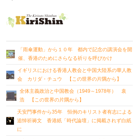
「雨傘運動」から１０年 都内で記念の講演会を開
催、香港のためにさらなる祈りを呼びかけ
イギリスにおける香港人教会と中国大陸系の華人教
会 カリダ・チュウ 【この世界の片隅から】
全体主義政治と中国教会（1949～1978年） 袁
浩 【この世界の片隅から】
天安門事件から35年 恒例のキリスト者有志による
追悼祈祷文 香港紙「時代論壇」に掲載されず白紙
に