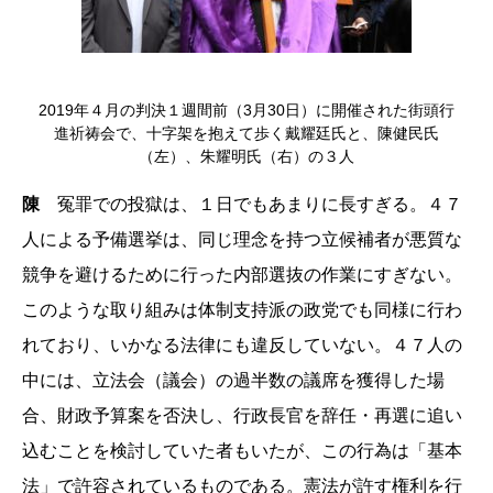
2019年４月の判決１週間前（3月30日）に開催された街頭行
進祈祷会で、十字架を抱えて歩く戴耀廷氏と、陳健民氏
（左）、朱耀明氏（右）の３人
陳
冤罪での投獄は、１日でもあまりに長すぎる。４７
人による予備選挙は、同じ理念を持つ立候補者が悪質な
競争を避けるために行った内部選抜の作業にすぎない。
このような取り組みは体制支持派の政党でも同様に行わ
れており、いかなる法律にも違反していない。４７人の
中には、立法会（議会）の過半数の議席を獲得した場
合、財政予算案を否決し、行政長官を辞任・再選に追い
込むことを検討していた者もいたが、この行為は「基本
法」で許容されているものである。憲法が許す権利を行