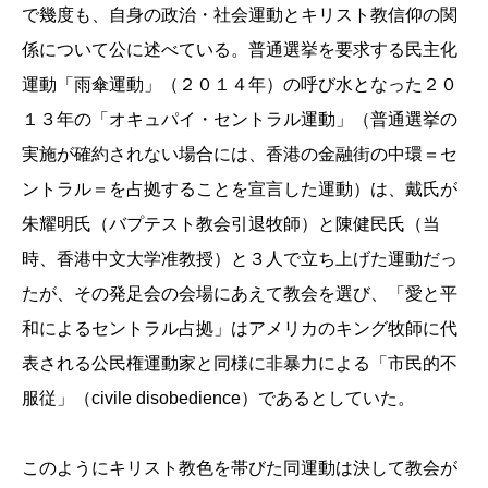
で幾度も、自身の政治・社会運動とキリスト教信仰の関
係について公に述べている。普通選挙を要求する民主化
運動「雨傘運動」（２０１４年）の呼び水となった２０
１３年の「オキュパイ・セントラル運動」（普通選挙の
実施が確約されない場合には、香港の金融街の中環＝セ
ントラル＝を占拠することを宣言した運動）は、戴氏が
朱耀明氏（バプテスト教会引退牧師）と陳健民氏（当
時、香港中文大学准教授）と３人で立ち上げた運動だっ
たが、その発足会の会場にあえて教会を選び、「愛と平
和によるセントラル占拠」はアメリカのキング牧師に代
表される公民権運動家と同様に非暴力による「市民的不
服従」（civile disobedience）であるとしていた。
このようにキリスト教色を帯びた同運動は決して教会が