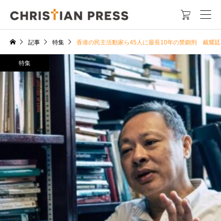

記事
特集
香港の民主活動家ら45人に最長10年の禁錮刑 戴耀
特集