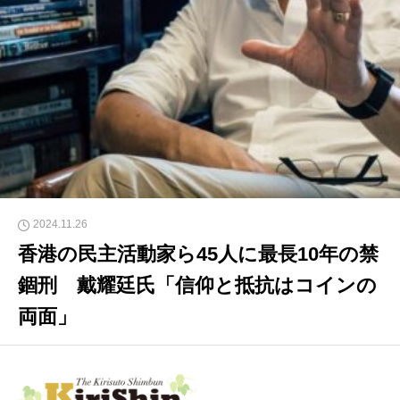
2024.11.26
香港の民主活動家ら45人に最長10年の禁
錮刑 戴耀廷氏「信仰と抵抗はコインの
両面」