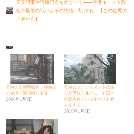
天安門事件追悼記念をめぐって――香港キリスト教
会の最後の戦いとその終結 胡 清心 【この世界の
片隅から】
関連
香港の朱耀明牧師 移住先
香港のプロテスタント信徒
の台湾で回想録を出版
らが黒服で礼拝に 中国で
2024年1月9日
抑圧されているキリスト者
を覚えて
2019年1月5日