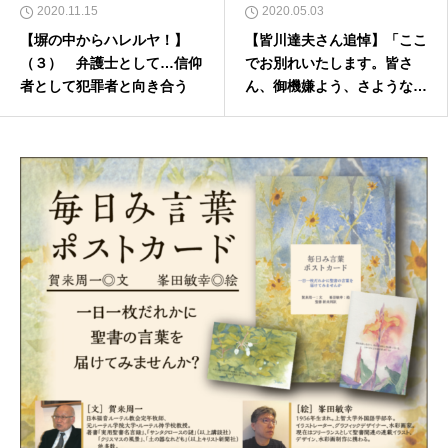
2020.11.15
2020.05.03
【塀の中からハレルヤ！】
【皆川達夫さん追悼】「ここ
（３） 弁護士として…信仰
でお別れいたします。皆さ
者として犯罪者と向き合う
ん、御機嫌よう、さような
ら」