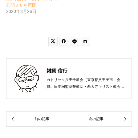
公開ミサを再開
2020年3月26日


雑賀 信行
カトリック八王子教会（東京都八王子市）会
員。日本同盟基督教団・西大寺キリスト教会
（岡山市）で受洗。１９６５年、兵庫県生ま
れ。関西学院大学社会学部卒業。９０年代、い
のちのことば社で「いのちのことば」「百万人
の福音」の編集責任者を務め、新教出版社を経
前の記事
次の記事
て、雜賀編集工房として独立。