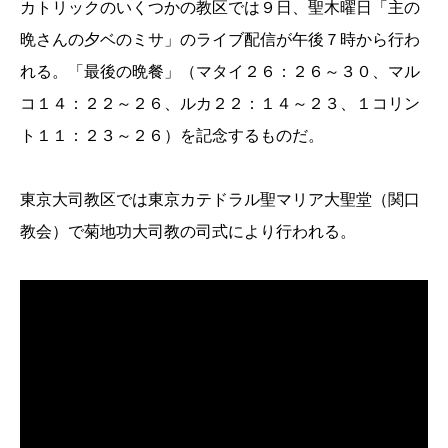
カトリックのいくつかの教区では９日、聖木曜日「主の
晩さんの夕ベのミサ」のライブ配信が午後７時から行わ
れる。「最後の晩餐」（マタイ２６：２６～３０、マル
コ１４：２２～２６、ルカ２２：１４～２３、１コリン
ト１１：２３～２６）を記念するものだ。
東京大司教区では東京カテドラル聖マリア大聖堂（関口
教会）で菊地功大司教の司式により行われる。