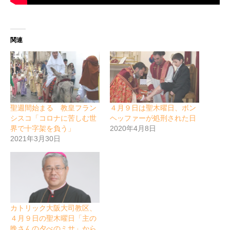
関連
聖週間始まる 教皇フラン
４月９日は聖木曜日、ボン
シスコ「コロナに苦しむ世
ヘッファーが処刑された日
界で十字架を負う」
2020年4月8日
2021年3月30日
カトリック大阪大司教区、
４月９日の聖木曜日「主の
晩さんの夕べのミサ」から