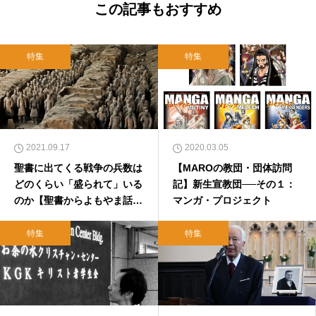
この記事もおすすめ
特集
特集
2021.09.17
2020.03.05
聖書に出てくる戦争の兵数は
【MAROの教団・団体訪問
どのくらい「盛られて」いる
記】新生宣教団──その１：
のか【聖書からよもやま話４
マンガ・プロジェクト
９】
特集
特集