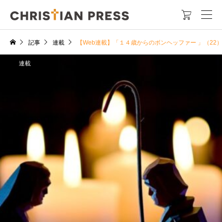

記事
連載
【Web連載】「１４歳からのボンヘッファー 」（2
連載