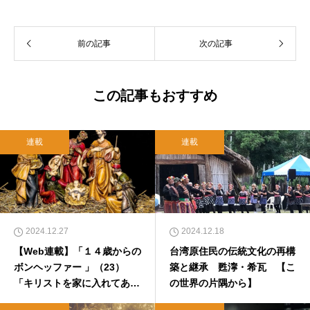
前の記事
次の記事
この記事もおすすめ
連載
連載
2024.12.27
2024.12.18
【Web連載】「１４歳からの
台湾原住民の伝統文化の再構
ボンヘッファー 」（23）
築と継承 甦濘・希瓦 【こ
「キリストを家に入れてあげ
の世界の片隅から】
なきゃ！」 福島慎太郎