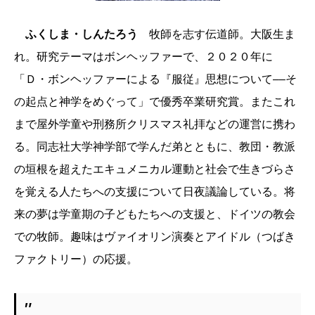
ふくしま・しんたろう
牧師を志す伝道師。大阪生ま
れ。研究テーマはボンヘッファーで、２０２０年に
「Ｄ・ボンヘッファーによる『服従』思想について––そ
の起点と神学をめぐって」で優秀卒業研究賞。またこれ
まで屋外学童や刑務所クリスマス礼拝などの運営に携わ
る。同志社大学神学部で学んだ弟とともに、教団・教派
の垣根を超えたエキュメニカル運動と社会で生きづらさ
を覚える人たちへの支援について日夜議論している。将
来の夢は学童期の子どもたちへの支援と、ドイツの教会
での牧師。趣味はヴァイオリン演奏とアイドル（つばき
ファクトリー）の応援。