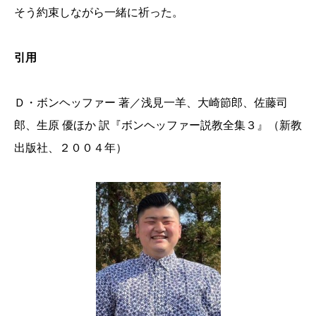
そう約束しながら一緒に祈った。
引用
Ｄ・ボンヘッファー 著／浅見一羊、大崎節郎、佐藤司
郎、生原 優ほか 訳『ボンヘッファー説教全集３』（新教
出版社、２００４年）