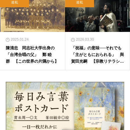
連載
連載
2025.01.24
2026.03.30
陳清忠 同志社大学出身の
「祝福」の意味──それでも
「台湾合唱の父」 鄭 睦
「主がともにおられる」 與
群 【この世界の片隅から】
賀田光嗣 【宗教リテラシー
向上委員会】