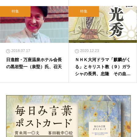
ンでセミナー 越川弘英×松
谷信司×浦上充
特集
特集
2018.07.17
2020.12.23
日進館・万座温泉ホテル会長
ＮＨＫ大河ドラマ「麒麟がく
の黒岩堅一（泉堅）氏、召天
る」とキリスト教（９）ガラ
シャの長男、忠隆 その血は
天皇陛下や政治評論家に