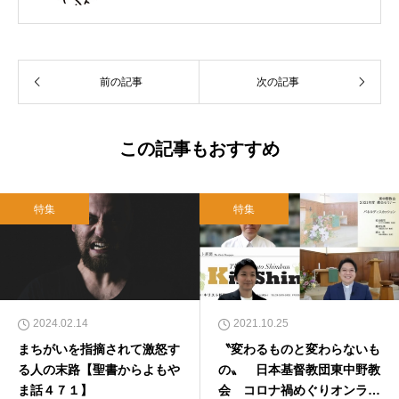
（岡山市）で受洗。１９６５年、兵庫県生ま
れ。関西学院大学社会学部卒業。９０年代、い
のちのことば社で「いのちのことば」「百万人
の福音」の編集責任者を務め、新教出版社を経
前の記事
次の記事
て、雜賀編集工房として独立。
この記事もおすすめ
特集
特集
2024.02.14
2021.10.25
まちがいを指摘されて激怒す
〝変わるものと変わらないも
る人の末路【聖書からよもや
の〟 日本基督教団東中野教
ま話４７１】
会 コロナ禍めぐりオンライ