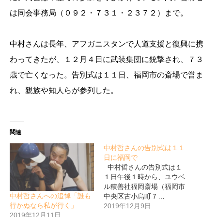
は同会事務局（０９２・７３１・２３７２）まで。
中村さんは長年、アフガニスタンで人道支援と復興に携
わってきたが、１２月４日に武装集団に銃撃され、７３
歳で亡くなった。告別式は１１日、福岡市の斎場で営ま
れ、親族や知人らが参列した。
関連
中村哲さんの告別式は１１
日に福岡で
中村哲さんの告別式は１
１日午後１時から、ユウベ
ル積善社福岡斎場（福岡市
中村哲さんへの追悼「誰も
中央区古小烏町７…
行かぬなら私が行く」
2019年12月9日
2019年12月11日