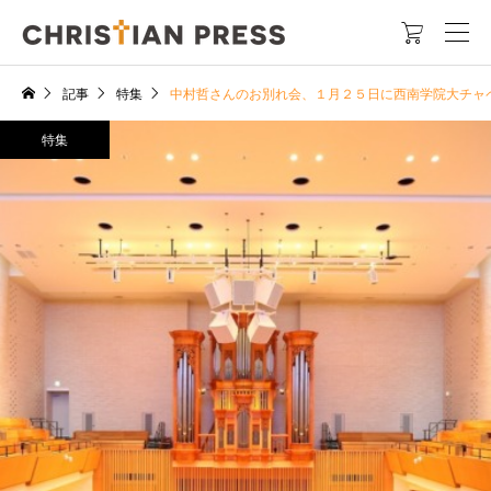

記事
特集
中村哲さんのお別れ会、１月２５日に西南学院大チャ
特集