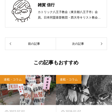
雑賀 信行
カトリック八王子教会（東京都八王子市）会
員。日本同盟基督教団・西大寺キリスト教会
（岡山市）で受洗。１９６５年、兵庫県生ま
れ。関西学院大学社会学部卒業。９０年代、い
のちのことば社で「いのちのことば」「百万人
の福音」の編集責任者を務め、新教出版社を経
前の記事
次の記事
て、雜賀編集工房として独立。
この記事もおすすめ
連載・コラム
連載・コラム
2022.07.02
2026.01.07