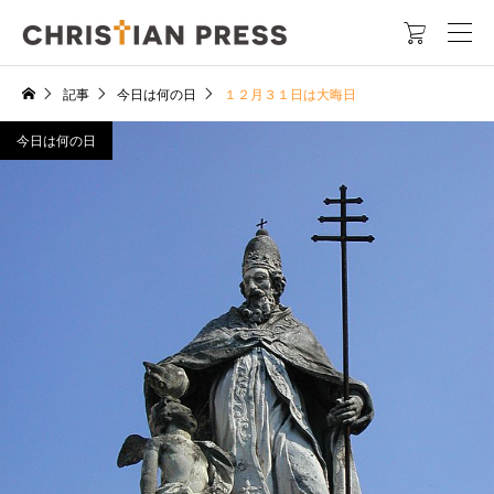

記事
今日は何の日
１２月３１日は大晦日
今日は何の日