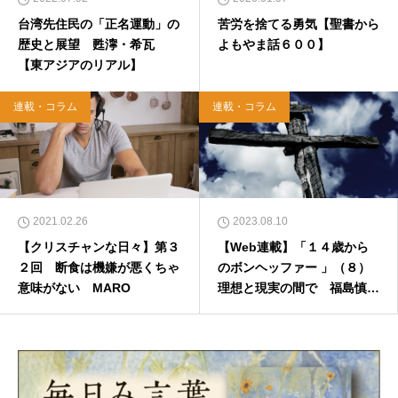
台湾先住民の「正名運動」の
苦労を捨てる勇気【聖書から
歴史と展望 甦濘・希瓦
よもやま話６００】
【東アジアのリアル】
連載・コラム
連載・コラム
2021.02.26
2023.08.10
【クリスチャンな日々】第３
【Web連載】「１４歳から
２回 断食は機嫌が悪くちゃ
のボンヘッファー 」（８）
意味がない MARO
理想と現実の間で 福島慎太
郎