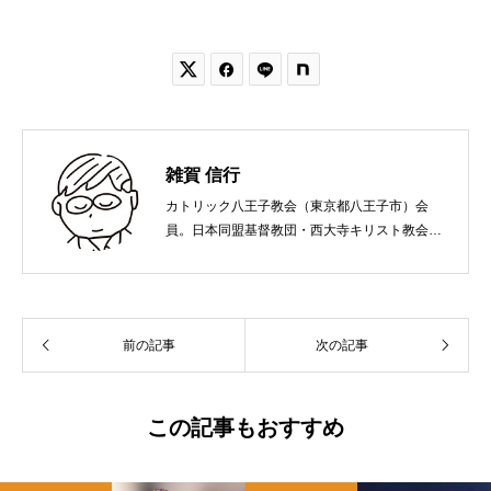


雑賀 信行
カトリック八王子教会（東京都八王子市）会
員。日本同盟基督教団・西大寺キリスト教会
（岡山市）で受洗。１９６５年、兵庫県生ま
れ。関西学院大学社会学部卒業。９０年代、い
のちのことば社で「いのちのことば」「百万人
の福音」の編集責任者を務め、新教出版社を経
前の記事
次の記事
て、雜賀編集工房として独立。
この記事もおすすめ