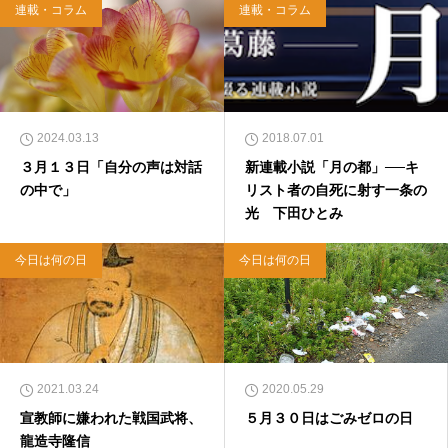
連載・コラム
連載・コラム
2024.03.13
2018.07.01
３月１３日「自分の声は対話
新連載小説「月の都」──キ
の中で」
リスト者の自死に射す一条の
光 下田ひとみ
今日は何の日
今日は何の日
2021.03.24
2020.05.29
宣教師に嫌われた戦国武将、
５月３０日はごみゼロの日
龍造寺隆信