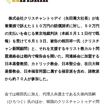
株式会社クリスチャントゥデイ（矢田喬大社長）が名
誉棄損で訴えた１１０万円の賠償請求に対し、５０万円
の支払いを命じる東京地裁判決（本紙５月１１日付で既
報）を受けて６月１３日、被告の根田祥一氏（クリスチ
ャン新聞顧問）と、それを支援するキリスト教カルト問
題連絡会は都内で報告会を開いた。同連絡会に加盟する
日本基督教団、カトリック教会、日本聖公会、在日大韓
基督教会、日本福音同盟に属する福音派を含め、諸教派
から約７０人が参加した。
会では根田氏に加え、代理人弁護士である久保内浩嗣
（ひろつぐ）氏のほか、韓国のクリスチャントゥデイ問