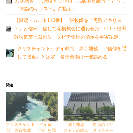
判が結審 判決は４月22日 元記者ら証言「すべて
〝来臨のキリスト〟の指示」
【異端・カルト110番】 張牧師を「再臨のキリス
ト」と信奉、秘して淀橋教会に通わせた：C T・根田
訴訟東京地裁判決 ダビデ張氏の指示を事実認定
クリスチャントゥデイ裁判 東京地裁 〝信仰を隠
して接近〟と認定 名誉棄損は一部認める
関連
クリスチャントゥデイ裁
「嘘も知恵」「再臨のキリ
判 東京地裁 〝信仰を隠
スト」の教え クリスチャ