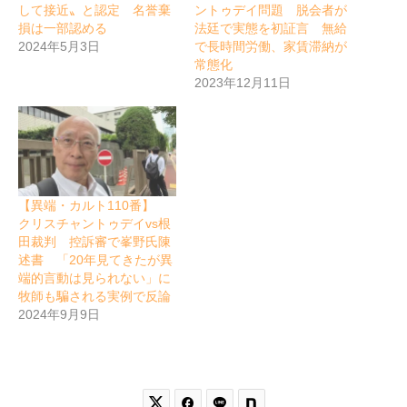
して接近〟と認定 名誉棄
ントゥデイ問題 脱会者が
損は一部認める
法廷で実態を初証言 無給
2024年5月3日
で長時間労働、家賃滞納が
常態化
2023年12月11日
【異端・カルト110番】
クリスチャントゥデイvs根
田裁判 控訴審で峯野氏陳
述書 「20年見てきたが異
端的言動は見られない」に
牧師も騙される実例で反論
2024年9月9日

