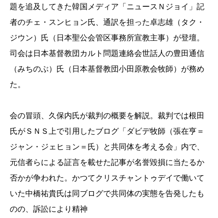
題を追及してきた韓国メディア「ニュースＮジョイ」記
者のチェ・スンヒョン氏、通訳を担った卓志雄（タク・
ジウン）氏（日本聖公会管区事務所宣教主事）が登壇。
司会は日本基督教団カルト問題連絡会世話人の豊田通信
（みちのぶ）氏（日本基督教団小田原教会牧師）が務め
た。
会の冒頭、久保内氏が裁判の概要を解説。裁判では根田
氏がＳＮＳ上で引用したブログ「ダビデ牧師（張在亨＝
ジャン・ジェヒョン＝氏）と共同体を考える会」内で、
元信者らによる証言を載せた記事が名誉毀損に当たるか
否かが争われた。かつてクリスチャントゥデイで働いて
いた中橋祐貴氏は同ブログで共同体の実態を告発したも
のの、訴訟により精神