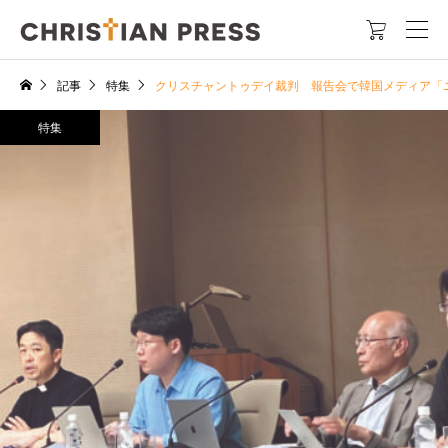

記事
特集
クリスチャントゥデイ裁判 報告会で韓国メディア「
特集