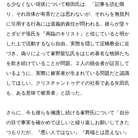
も少なくない現状について根田氏は、「記事を読む限
り、それ自体が有害だとは思わないが、それらを無批判
に引用する行為には道義的責任が問われる。彼らが堂々
とダビデ張氏を『再臨のキリスト』と信じていると明か
した上で活動するなら自由。実態を隠して淀橋教会に近
づき、偽りによって峯野龍弘氏をはじめ著名な牧師たち
を欺き続けていることが問題。２人の脱会者が証言して
いるように、実際に被害者が生まれている問題だと認識
してほしい。クリスチャントゥデイの社長である矢田氏
も、ある意味で被害者」と語った。
さらに、今も彼らを擁護し続ける峯野氏について「自分
の目で事実を確かめてほしいと繰り返しお願いしてきた
つもりだが、『悪い人ではない』『異端とは思えない』