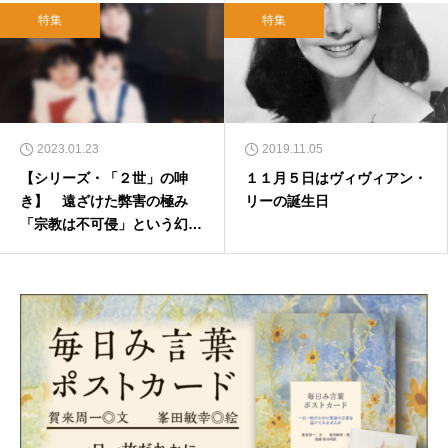
特集
特集
2023.01.23
2019.11.05
【シリーズ・「２世」の呻
１１月５日はヴィヴィアン・
き】 遠ざけた弊害の極み
リーの誕生日
「宗教は不可侵」という幻想
の打開を 団作（エホバの証
人２世）