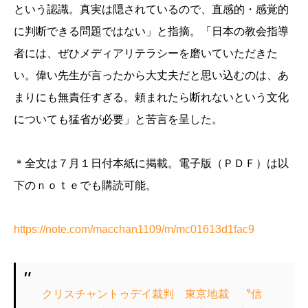
という認識。真実は隠されているので、直感的・感覚的
に判断できる問題ではない」と指摘。「日本の教会指導
者には、ぜひメディアリテラシーを磨いていただきた
い。偉い先生が言ったから大丈夫だと思い込むのは、あ
まりにも無責任すぎる。頼まれたら断れないという文化
についても猛省が必要」と苦言を呈した。
＊全文は７月１日付本紙に掲載。電子版（ＰＤＦ）は以
下のｎｏｔｅでも購読可能。
https://note.com/macchan1109/m/mc01613d1fac9
クリスチャントゥデイ裁判 東京地裁 〝信