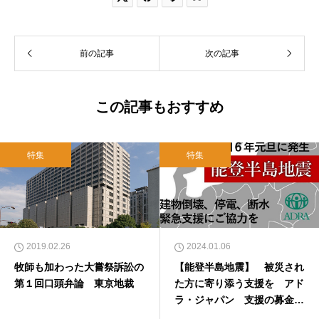
前の記事
次の記事
この記事もおすすめ
特集
特集
2019.02.26
2024.01.06
牧師も加わった大嘗祭訴訟の
【能登半島地震】 被災され
第１回口頭弁論 東京地裁
た方に寄り添う支援を アド
ラ・ジャパン 支援の募金も
受付