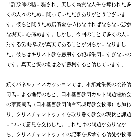
「詐欺師の嘘に騙され、美しく高貴な人生を奪われた多
くの人々のために闘っていただきありがとうございま
す。彼らと闘うため賠償金を払わなければならない悲惨
な現実に心痛めます。しかし、今回のことで多くの人に
対する労働搾取が真実であることが明らかになりまし
た。彼らはキリスト教を悪用する犯罪集団にすぎないの
です。真実と愛の道は必ず勝利すると信じています」
続くパネルディスカッションでは、本紙編集長の松谷信
司氏による進行のもと、日本基督教団カルト問題連絡会
の齋藤篤氏（日本基督教団仙台宮城野教会牧師）も加わ
り、クリスチャントゥデイを取り巻く教会の現状と課題
について意見を交わした。これだけの問題がありなが
ら、クリスチャントゥデイの記事を拡散する信徒や牧師