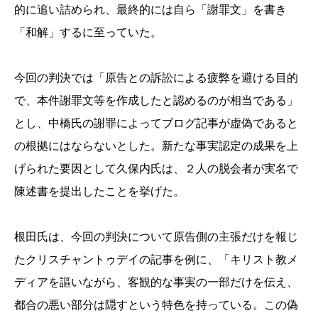
的に追い詰められ、最終的には自ら「謝罪文」を書き
「和解」するに至っていた。
今回の判決では「原告との訴訟による疲弊を避ける目的
で、本件謝罪文等を作成したと認めるのが相当である」
とし、中橋氏の謝罪によってブログ記事が虚偽であると
の根拠にはならないとした。新たな事実認定の成果を上
げられた要因として久保内氏は、２人の脱会者が実名で
陳述書を提出したことを挙げた。
根田氏は、今回の判決について原告側の主張だけを報じ
たクリスチャントゥデイの記事を例に、「キリスト教メ
ディアを謳いながら、客観的な事実の一部だけを伝え、
都合の悪い部分は隠すという特色を持っている。この偽