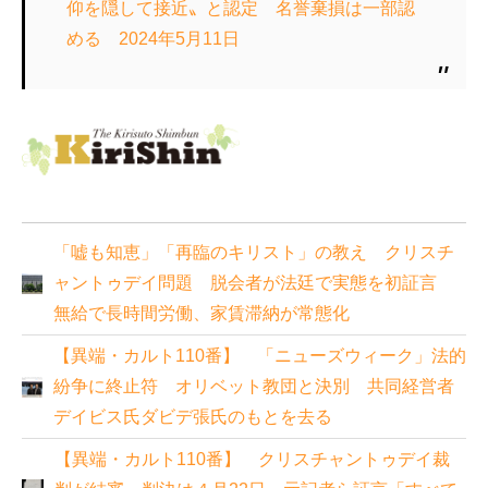
仰を隠して接近〟と認定 名誉棄損は一部認
める 2024年5月11日
「嘘も知恵」「再臨のキリスト」の教え クリスチ
ャントゥデイ問題 脱会者が法廷で実態を初証言
無給で長時間労働、家賃滞納が常態化
【異端・カルト110番】 「ニューズウィーク」法的
紛争に終止符 オリベット教団と決別 共同経営者
デイビス氏ダビデ張氏のもとを去る
【異端・カルト110番】 クリスチャントゥデイ裁