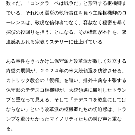
数々だ。「コンクラーベは戦争だ」と形容する枢機卿ま
でいる。それゆえ選挙の執行責任を負う主席枢機卿のロ
ーレンスは、敬虔な信仰者でなく、容赦なく秘密を暴く
探偵の役回りを担うことになる。その構図が本作を、緊
迫感あふれる宗教ミステリーに仕上げている。
ある事件をきっかけに保守派と改革派が激しく対立する
終盤の展開が、２０２４年の米大統領選を彷彿させる。
カトリック教会の「復権」を謳い、排外主義を主張する
保守派のテデスコ枢機卿が、大統領選に勝利したトラン
プと重なって見える。そして「テデスコを教皇にしては
ならない」という改革派の枢機卿たちの切迫感は、トラ
ンプを退けたかったマイノリティたちの叫び声と重な
る。