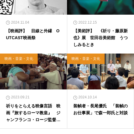
2024.11.04
2022.12.15
【映画評】 目線と外縁 O
【美術評】 《祈り・藤原新
UTCAST映画祭
也》展 世田谷美術館 うつ
しみるとき
映画・音楽・文化
映画・音楽・文化
2023.09.21
2024.10.14
祈りをとらえる映像言語 映
装幀者・長尾優氏 「装幀の
画『旅するローマ教皇』 ジ
お仕事展」で森一郎氏と対談
ャンフランコ・ロージ監督イ
ンタビュー