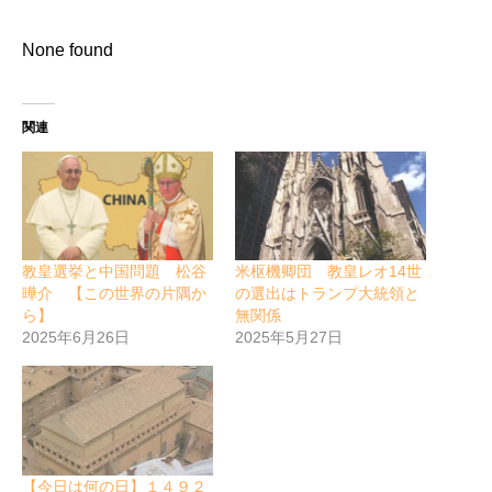
None found
関連
教皇選挙と中国問題 松谷
米枢機卿団 教皇レオ14世
曄介 【この世界の片隅か
の選出はトランプ大統領と
ら】
無関係
2025年6月26日
2025年5月27日
【今日は何の日】１４９２