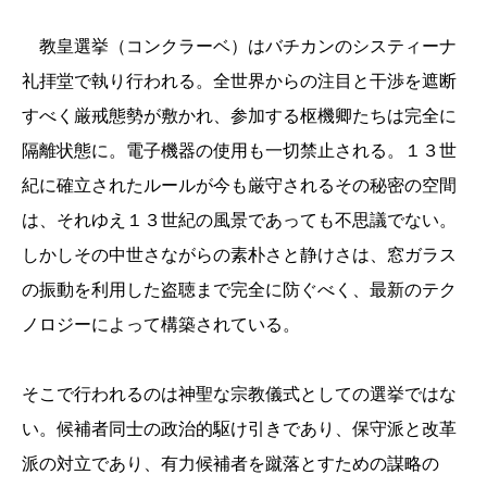
教皇選挙（コンクラーベ）はバチカンのシスティーナ
礼拝堂で執り行われる。全世界からの注目と干渉を遮断
すべく厳戒態勢が敷かれ、参加する枢機卿たちは完全に
隔離状態に。電子機器の使用も一切禁止される。１３世
紀に確立されたルールが今も厳守されるその秘密の空間
は、それゆえ１３世紀の風景であっても不思議でない。
しかしその中世さながらの素朴さと静けさは、窓ガラス
の振動を利用した盗聴まで完全に防ぐべく、最新のテク
ノロジーによって構築されている。
そこで行われるのは神聖な宗教儀式としての選挙ではな
い。候補者同士の政治的駆け引きであり、保守派と改革
派の対立であり、有力候補者を蹴落とすための謀略の