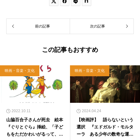


前の記事
次の記事
この記事もおすすめ
映画・音楽・文化
映画・音楽・文化
2022.10.11
2024.04.24
山脇百合子さんが死去 絵本
【映画評】 語らないという
『ぐりとぐら』挿絵、「子ど
選択 『エドガルド・モルタ
もをただかわいがるって、や
ーラ ある少年の数奇な運