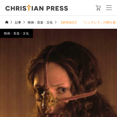

記事
映画・音楽・文化
【映画短評】 『シンデレラ』の闇を暴
映画・音楽・文化