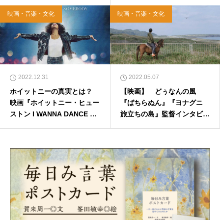
っぱり大切なこと」
命』
映画・音楽・文化
映画・音楽・文化
2022.12.31
2022.05.07
ホイットニーの真実とは？
【映画】 どぅなんの風
映画『ホイットニー・ヒュー
『ばちらぬん』『ヨナグニ
ストン I WANNA DANCE WI
旅立ちの島』監督インタビュ
TH SOMEBODY』をめぐっ
ー
て映画カフェを開催