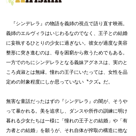
『シンデレラ』の物語を義姉の視点で語り直す映画。
義姉のエルヴィラはいじわるなのでなく、王子との結婚
に妄執するひとりの少女に過ぎない。彼女が過度な美容
整形に突き進むのは、母を困窮から救うためでもある。
一方でのちにシンデレラとなる義妹アグネスは、実のと
ころ貞淑とは無縁。憧れの王子にいたっては、女性を品
定めの対象程度にしか思っていない〝クズ〟だ。
無害な童話だったはずの『シンデレラ』の闇が、そうや
って暴かれる。美を追求し、ダンスや所作の訓練に明け
暮れる少女たちは一様に「憧れの王子との結婚」や「有
力者との結婚」を願うが、それ自体が搾取の構造に他な