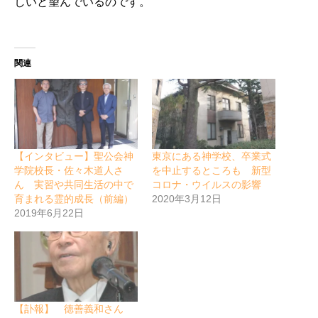
しいと望んでいるのです。
関連
【インタビュー】聖公会神
東京にある神学校、卒業式
学院校長・佐々木道人さ
を中止するところも 新型
ん 実習や共同生活の中で
コロナ・ウイルスの影響
育まれる霊的成長（前編）
2020年3月12日
2019年6月22日
【訃報】 徳善義和さん