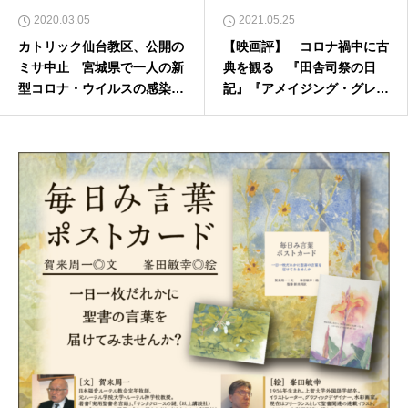
2020.03.05
2021.05.25
カトリック仙台教区、公開の
【映画評】 コロナ禍中に古
ミサ中止 宮城県で一人の新
典を観る 『田舎司祭の日
型コロナ・ウイルスの感染確
記』『アメイジング・グレイ
認を受けて
ス アレサ・フランクリン』
「ジャン＝ポール・ベルモン
ド傑作選２」「カトリーヌ・
スパーク特集上映」