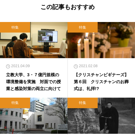
この記事もおすすめ
特集
特集
2021.04.09
2021.02.08
立教大学、3・７億円規模の
【クリスチャンビギナーズ】
環境整備を実施 対面での授
第６回 クリスチャンのお葬
業と感染対策の両立に向けて
式は、礼拝!?
特集
特集