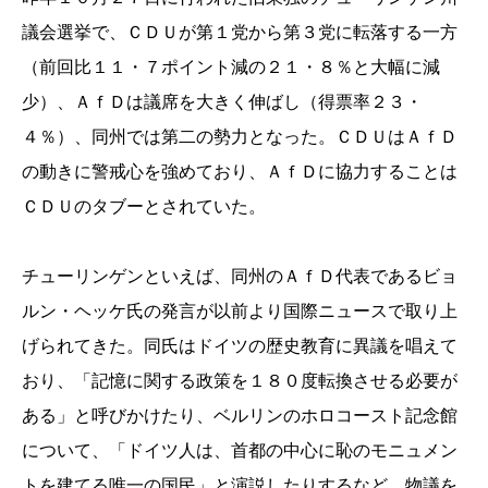
議会選挙で、ＣＤＵが第１党から第３党に転落する一方
（前回比１１・７ポイント減の２１・８％と大幅に減
少）、ＡｆＤは議席を大きく伸ばし（得票率２３・
４％）、同州では第二の勢力となった。ＣＤＵはＡｆＤ
の動きに警戒心を強めており、ＡｆＤに協力することは
ＣＤＵのタブーとされていた。
チューリンゲンといえば、同州のＡｆＤ代表であるビョ
ルン・ヘッケ氏の発言が以前より国際ニュースで取り上
げられてきた。同氏はドイツの歴史教育に異議を唱えて
おり、「記憶に関する政策を１８０度転換させる必要が
ある」と呼びかけたり、ベルリンのホロコースト記念館
について、「ドイツ人は、首都の中心に恥のモニュメン
トを建てる唯一の国民」と演説したりするなど、物議を