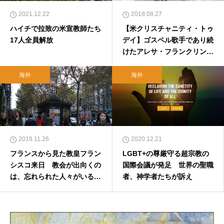
2021.12.22
2018.08.27
ハイチで拉致の米宣教師たち
【米クリスチャニティ・トゥ
17人全員解放
デイ】ゴスペル歌手であり続
けたアレサ・フランクリンの
信仰
海外
海外
2019.11.26
2020.12.21
フランスから見た教皇フラン
LGBT+の尊厳守る超宗教の
シスコ来日 教会が出向くの
国際会議が発足 世界の聖職
は、忘れられた人々がいるか
者、神学者たちが訴え
ら 栗本一紀