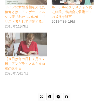
ドイツの女性首相を支えた
ルーテルのクリスチャン黄
信仰とは アンゲラ・メル
之鋒氏、米議会で香港デモ
ケル著『わたしの信仰──キ
の状況を証言
リスト者として行動する』
2019年9月19日
2018年11月3日
【今日は何の日】７月１７
日 アンゲラ・メルケル首
相の誕生日
2020年7月17日

