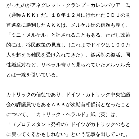
がったのがアネグレット・クランプ＝カレンバウアー氏
（通称ＡＫＫ）だ。１８年１２月に行われたＣＤＵの党
首選挙に勝利したＡＫＫは、メルケル氏の信頼も厚く、
「ミニ・メルケル」と評されることもある。ただし政策
的には、移民政策の見直し（これまでドイツは１００万
人を超える難民を受け入れてきた）、徴兵制の復活、同
性婚反対など、リベラル寄りと見られていたメルケル氏
とは一線を引いている。
カトリックの信徒であり、ドイツ・カトリック中央協議
会の評議員でもあるＡＫＫが次期首相候補となったこと
について、「カトリック・ヘラルド」紙（英）は、
「（プロテスタント発祥の）ドイツがカトリックのもと
に戻ってくるかもしれない」という記事を出していた。