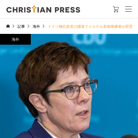

記事
海外
ドイツ極右政党の躍進でメルケル首相後継者が辞意
海外