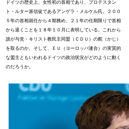
ドイツの歴史上、女性初の首相であり、プロテスタン
ト・ルター派信徒であるアンゲラ・メルケル氏。２００
５年の首相就任から４期務め、２１年の任期限りで首相
から退くことを１８年１０月に表明している。これから
誰が与党・キリスト教民主同盟（ＣＤＵ）の舵（かじ）
を取るのか。そして、ＥＵ（ヨーロッパ連合）の実質的
な盟主ともいわれるドイツの政治状況がどのように動く
のだろうか。