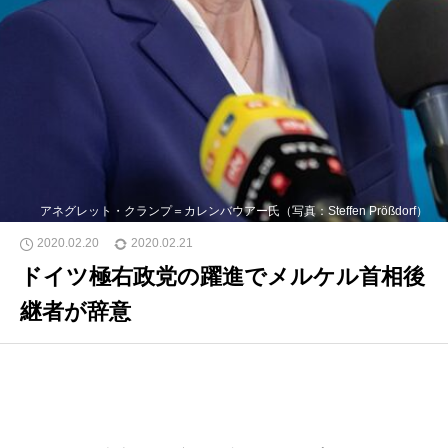
アネグレット・クランプ＝カレンバウアー氏（写真：Steffen Prößdorf）
2020.02.20
2020.02.21
ドイツ極右政党の躍進でメルケル首相後
継者が辞意