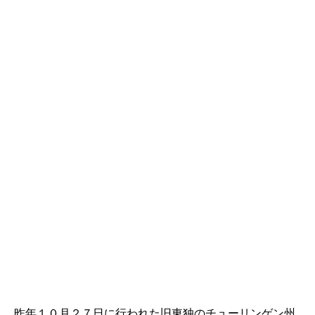
昨年１０月２７日に行われた旧東独のチューリンゲン州