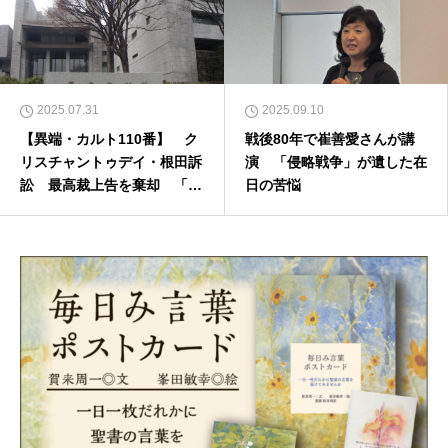
2025.07.31
2025.09.10
【異端・カルト110番】 ク
戦後80年で崔善愛さんが講
リスチャントゥデイ・根田訴
演 「侵略戦争」が遺した在
訟 最高裁上告を棄却 「ダ
日の苦悩
ビデ牧師が再臨のキリスト」
脱会者証言の認定 裁判記録
に