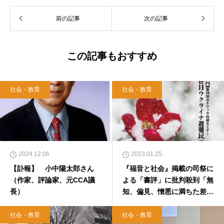
前の記事
次の記事
この記事もおすすめ
社会・教育
社会・教育
2024.12.06
2023.01.25
【訃報】 小中陽太郎さん
『福音と社会』掲載の司祭に
（作家、評論家、元CCA議
よる「書評」に批判殺到「無
長）
知、偏見、憎悪に満ちた差別
記事」 編集部は「多様な意
見を尊重」
社会・教育
社会・教育