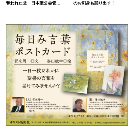
奪われた父 日本聖公会管区
のお刺身も踊り出す！
事務所宣教主事・司祭 卓
志雄さん