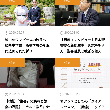
特集
特集
2020.05.27
2020.01.02
純白のワンピースの制服へ
【新春インタビュー】日本聖
松蔭中学校・高等学校の制服
書協会新総主事・具志堅聖さ
に込められた祈り
ん 聖書普及と教派を超えた
ネットワーク形成（２）
特集
特集
2022.09.14
2021.09.28
【検証 〝協会〟の実相と教
オアシスとしての『クイア・
会の課題】 カルト教団に命
レッスン』（後編） クイア