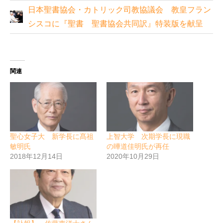
日本聖書協会・カトリック司教協議会 教皇フラン
シスコに『聖書 聖書協会共同訳』特装版を献呈
関連
聖心女子大 新学長に髙祖
上智大学 次期学長に現職
敏明氏
の曄道佳明氏が再任
2018年12月14日
2020年10月29日