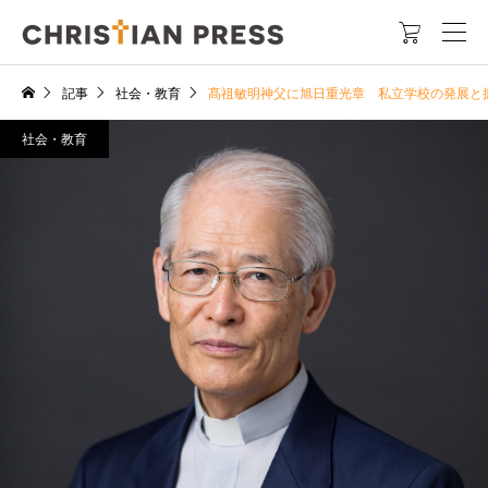

記事
社会・教育
髙祖敏明神父に旭日重光章 私立学校の発展と
社会・教育