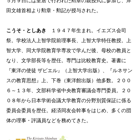
５月９日には皇居で行われた勲章の親授式に参加し、岸
田文雄首相より勲章・勲記が授与された。
こうそ・としあき
１９４７年生まれ。イエズス会司
祭。学校法人上智学院前理事長、上智大学特任教授。上
智大学、同大学院教育学専攻で学んだ後、母校の教員と
なり、文学部長等を歴任。専門は比較教育史。著書に
『東洋の使徒 ザビエル』（上智大学出版）、『ルネサン
スの教育思想』上、下巻（東洋館出版）他多数。２００
６～１３年、文部科学省中央教育審議会専門委員。２０
０８年から日本学術会議大学教育の分野別質保証に係る
委員会委員を歴任。経済同友会幹事をはじめ、多くの団
体の理事・評議員などを務めてきた。