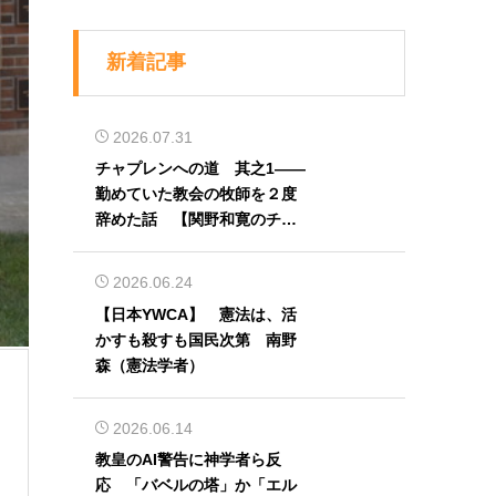
新着記事
2026.07.31
チャプレンへの道 其之1――
勤めていた教会の牧師を２度
辞めた話 【関野和寛のチャ
プレン奮闘記】第32回
2026.06.24
【日本YWCA】 憲法は、活
かすも殺すも国民次第 南野
森（憲法学者）
2026.06.14
教皇のAI警告に神学者ら反
応 「バベルの塔」か「エル