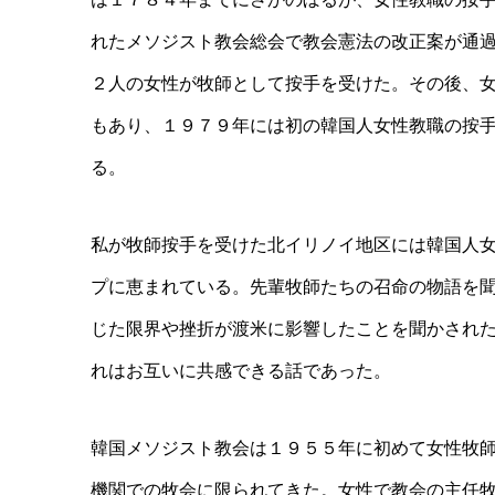
れたメソジスト教会総会で教会憲法の改正案が通
２人の女性が牧師として按手を受けた。その後、
もあり、１９７９年には初の韓国人女性教職の按
る。
私が牧師按手を受けた北イリノイ地区には韓国人
プに恵まれている。先輩牧師たちの召命の物語を
じた限界や挫折が渡米に影響したことを聞かされ
れはお互いに共感できる話であった。
韓国メソジスト教会は１９５５年に初めて女性牧
機関での牧会に限られてきた。女性で教会の主任