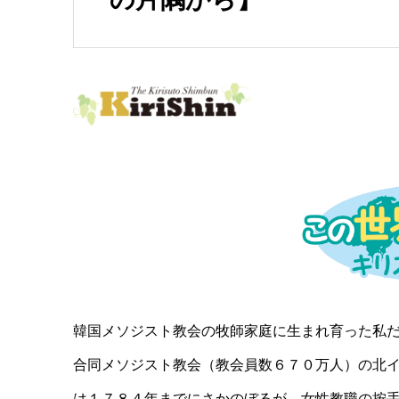
韓国メソジスト教会の牧師家庭に生まれ育った私
合同メソジスト教会（教会員数６７０万人）の北
は１７８４年までにさかのぼるが、女性教職の按