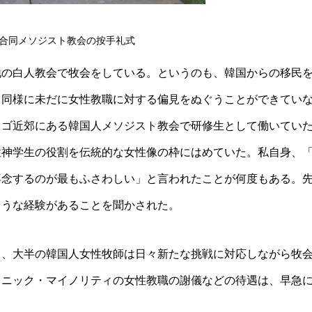
合同メソジスト教会の按手礼式
地の白人教会で牧会をしている。というのも、韓国からの移民
と同様に未だに女性教職に対する偏見をぬぐうことができてい
カゴ近郊にある韓国人メソジスト教会で研修生として働いてい
性神学生の役割を伝統的な女性像の枠にはめていた。私自身、
専念するのが最もふさわしい」と言われたことが何度もある。
ような経験があることを聞かされた。
て、大半の韓国人女性牧師は日々新たな挑戦に対応しながら牧
スニック・マイノリティの女性教職の謝儀などの待遇は、早急