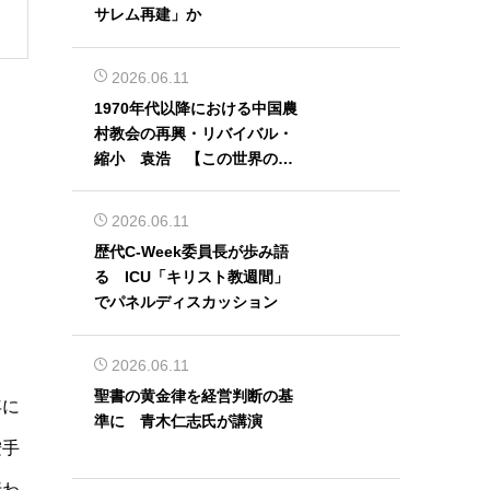
サレム再建」か
2026.06.11
1970年代以降における中国農
村教会の再興・リバイバル・
縮小 袁浩 【この世界の片
隅から】
2026.06.11
歴代C-Week委員長が歩み語
る ICU「キリスト教週間」
でパネルディスカッション
2026.06.11
聖書の黄金律を経営判断の基
年に
準に 青木仁志氏が講演
按手
行わ