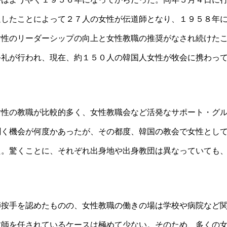
過したことによって２７人の女性が伝道師となり、１９５８年
女性のリーダーシップの向上と女性教職の推奨がなされ続けた
手礼が行われ、現在、約１５０人の韓国人女性が牧会に携わっ
女性の教職が比較的多く、女性教職会など活発なサポート・グ
聞く機会が何度かあったが、その都度、韓国の教会で女性とし
た。驚くことに、それぞれ出身地や出身教団は異なっていても
師按手を認めたものの、女性教職の働きの場は学校や病院など
牧師を任されているケースは極めて少ない。そのため、多くの