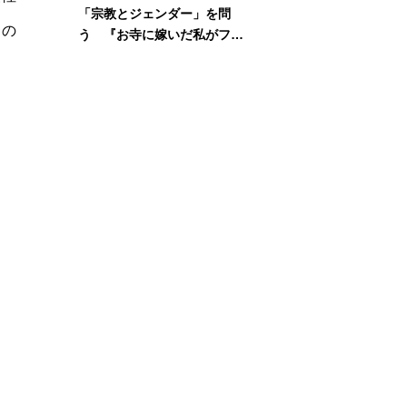
「宗教とジェンダー」を問
カの
う 『お寺に嫁いだ私がフェ
ミニズムに出会って考えたこ
と』刊行記念イベント