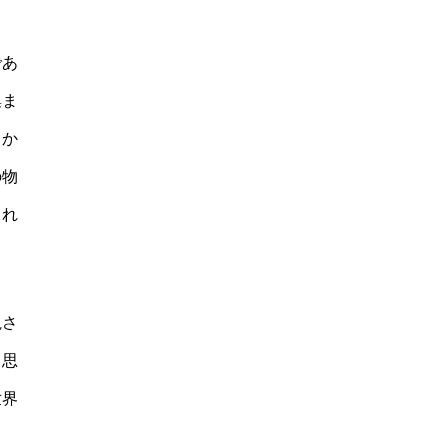
であ
集ま
しか
の物
られ
視さ
と思
世界