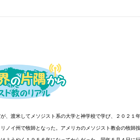
だが、渡米してメソジスト系の大学と神学校で学び、２０２１
イリノイ州で牧師となった。アメリカのメソジスト教会の牧師
手はようやく１９５６年になってからだった。同年５月４日に