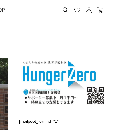




OP
[mailpoet_form id=”1″]