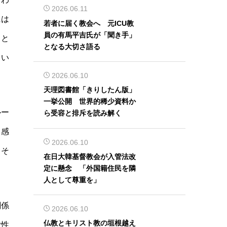
2026.06.11
には
若者に届く教会へ 元ICU教
員の有馬平吉氏が「聞き手」
こと
となる大切さ語る
てい
2026.06.10
天理図書館「きりしたん版」
一挙公開 世界的稀少資料か
ルー
ら受容と排斥を読み解く
て感
2026.06.10
、そ
在日大韓基督教会が入管法改
定に懸念 「外国籍住民を隣
人として尊重を」
関係
2026.06.10
仏教とキリスト教の垣根越え
女性