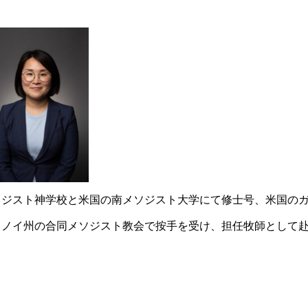
ジスト神学校と米国の南メソジスト大学にて修士号、米国の
リノイ州の合同メソジスト教会で按手を受け、担任牧師として