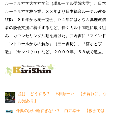
ルーテル神学大学神学部（現ルーテル学院大学）、日本
ルーテル神学校卒業。８３年より日本福音ルーテル教会
牧師。８５年から統一協会、９４年にはオウム真理教信
者の脱会支援に着手するなど、長くカルト問題に取り組
み、カウンセリング活動を続けた。共著書に『マインド
コントロールからの解放』（三一書房）、『啓示と宗
教』（サンパウロ）など。２００９年、５８歳で逝去。
墓は、どうする？ 上林順一郎 【夕暮れに、な
お光あり】
外典の扱い軽すぎない？ 白井幸子 【教会では