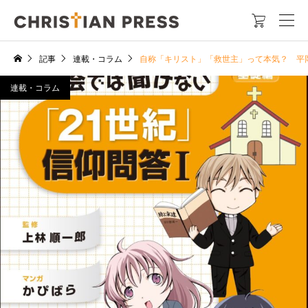

記事
連載・コラム
自称「キリスト」「救世主」って本気？ 平
連載・コラム