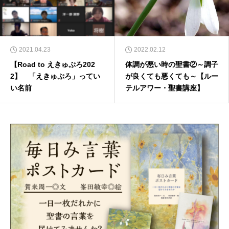
2021.04.23
2022.02.12
【Road to えきゅぷろ202
体調が悪い時の聖書②～調子
2】 「えきゅぷろ」ってい
が良くても悪くても～【ルー
い名前
テルアワー・聖書講座】