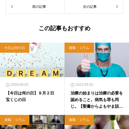
前の記事
次の記事
この記事もおすすめ
今日は何の日
連載・コラム
2020.09.02
2022.05.02
【今日は何の日】９月２日
治療の始まりは治療の必要を
宝くじの日
認めること。病気も罪も同
じ。【聖書からよもやま話１
９４】
連載・コラム
連載・コラム