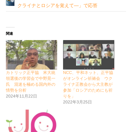
クライナとロシアを覚えて―」で応答
関連
カトリック正平協 米大統
NCC、平和ネット、正平協
領選後の学習会で中野晃一
がオンライン祈祷会 ウク
氏 混迷を極める国内外の
ライナ正教会から大主教が
情勢を分析
参加「ロシアのためにも祈
2024年11月22日
りを」
2022年3月25日