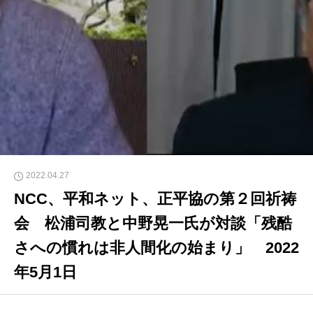
2022.04.27
NCC、平和ネット、正平協の第２回祈祷
会 松浦司教と中野晃一氏が対談「残酷
さへの慣れは非人間化の始まり」 2022
年5月1日