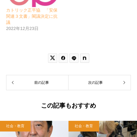
カトリック正平協 「安保
関連３文書」閣議決定に抗
議
2022年12月23日


前の記事
次の記事
この記事もおすすめ
社会・教育
社会・教育