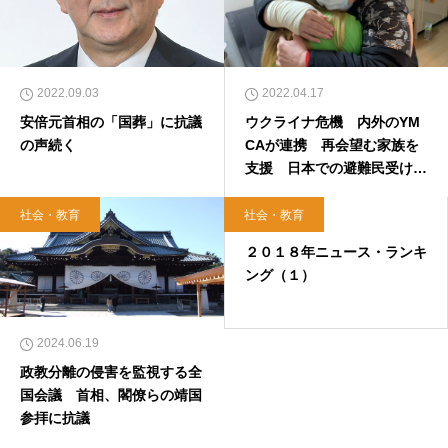
2022.09.03
2022.04.17
安倍元首相の「国葬」に抗議
ウクライナ危機 内外のYM
の声続く
CAが連携 再会望む家族を
支援 日本での避難民受け入
れ相談相次ぐ
社会・教育
社会・教育
2018.12.31
２０１８年ニュース・ランキ
ング（１）
2024.06.19
政教分離の侵害を監視する全
国会議 首相、閣僚らの靖国
参拝に抗議