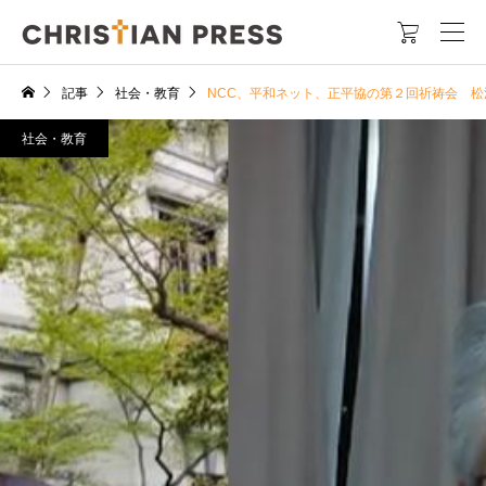

記事
社会・教育
NCC、平和ネット、正平協の第２回祈祷会 松
社会・教育