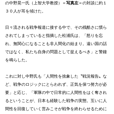
の中野晃一氏（上智大学教授）＝
写真左
＝の対談に約１
３０人が耳を傾けた。
日々流される戦争報道に接する中で、その残酷さに慣ら
されてしまっていると指摘した松浦氏は、「怒りを忘
れ、無関心になることも非人間化の始まり。遠い国の話
ではなく、私たち自身の問題として捉えるべき」と警鐘
を鳴らした。
これに対し中野氏も「人間性を捨象した〝戦況報告〟な
ど、戦争のロジックにとらわれず、正気を保つ努力が必
要」と応じ、「軍隊の中で日常的に人間性をはく奪され
るということが、日本も経験した戦争の実態。互いに人
間性を回復していく営みこそが戦争を終わらせるために