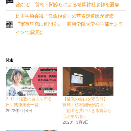
議など 首相・閣僚らによる靖国神社参拝を憂慮
日本学術会議「任命拒否」の芦名定道氏が警鐘
〝軍事研究に道開く〟 西南学院大学神学部オンラ
インで講演会
関連
2･11（信教の自由を守る
【信教の自由を守る日】
日）関連集会一覧
宮城・植村隆氏が講演
2022年2月4日
「他者と共に生きる寛容な
心と勇気を」
2023年3月9日