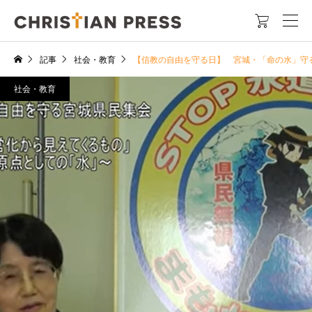

記事
社会・教育
【信教の自由を守る日】 宮城・「命の水」守
社会・教育