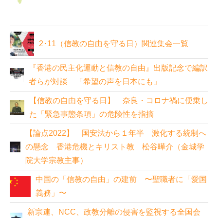
2･11（信教の自由を守る日）関連集会一覧
『香港の民主化運動と信教の自由』出版記念で編訳
者らが対談 「希望の声を日本にも」
【信教の自由を守る日】 奈良・コロナ禍に便乗し
た「緊急事態条項」の危険性を指摘
【論点2022】 国安法から１年半 激化する統制へ
の懸念 香港危機とキリスト教 松谷曄介（金城学
院大学宗教主事）
中国の「信教の自由」の建前 〜聖職者に「愛国
義務」〜
新宗連、NCC、政教分離の侵害を監視する全国会