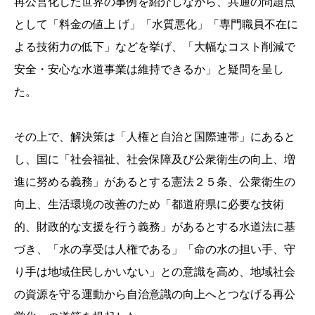
再公営化した世界の事例を紹介しながら、共通の問題点
として「料金の値上 げ」「水質悪化」「専門職員不在に
よる技術力の低下」などを挙げ、「大幅なコスト削減で
安全・安心な水道事業は維持できるか」と疑問を呈し
た。
その上で、解決策は「人権と自治と国際連帯」にあると
し、国に「社会福祉、社会保障及び公衆衛生の向上、増
進に努める義務」があるとする憲法２５条、公衆衛生の
向上、生活環境の改善のため「都道府県に必要な技術
的、財政的な支援を行う義務」があるとする水道法に基
づき、「水の享受は人権である」「命の水の担い手、守
り手は地域住民しかいない」との意識を高め、地域社会
の資源を守る運動から自治意識の向上へとつなげる再公