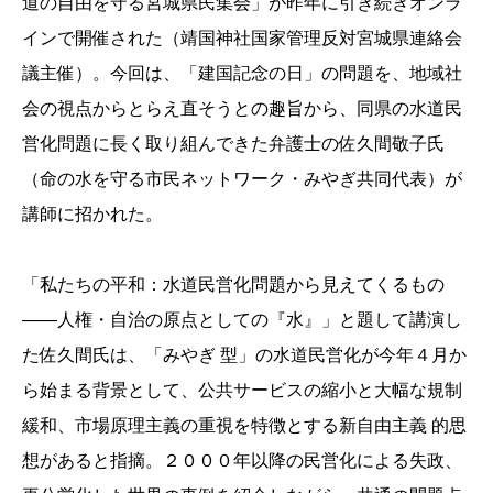
道の自由を守る宮城県民集会」が昨年に引き続きオンラ
インで開催された（靖国神社国家管理反対宮城県連絡会
議主催）。今回は、「建国記念の日」の問題を、地域社
会の視点からとらえ直そうとの趣旨から、同県の水道民
営化問題に長く取り組んできた弁護士の佐久間敬子氏
（命の水を守る市民ネットワーク・みやぎ共同代表）が
講師に招かれた。
「私たちの平和：水道民営化問題から見えてくるもの
――人権・自治の原点としての『水』」と題して講演し
た佐久間氏は、「みやぎ 型」の水道民営化が今年４月か
ら始まる背景として、公共サービスの縮小と大幅な規制
緩和、市場原理主義の重視を特徴とする新自由主義 的思
想があると指摘。２０００年以降の民営化による失政、