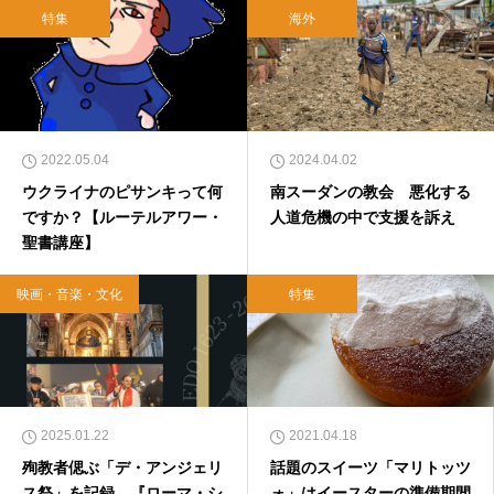
特集
海外
2022.05.04
2024.04.02
ウクライナのピサンキって何
南スーダンの教会 悪化する
ですか？【ルーテルアワー・
人道危機の中で支援を訴え
聖書講座】
映画・音楽・文化
特集
2025.01.22
2021.04.18
殉教者偲ぶ「デ・アンジェリ
話題のスイーツ「マリトッツ
ス祭」を記録 『ローマ・シ
ォ」はイースターの準備期間