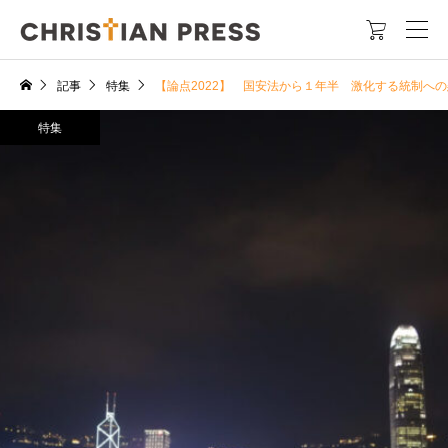

記事
特集
【論点2022】 国安法から１年半 激化する統制へ
特集