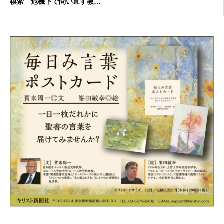
模索 危機下で問い直す教
会・礼拝・宣教 『コロナ後
の教会の可能性』出版記念シ
ンポジウム