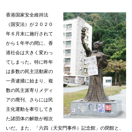
香港国家安全維持法
（国安法）が２０２０
年６月末に施行されて
から１年半の間に、香
港社会は大きく変わっ
てしまった。特に昨年
は多数の民主活動家の
一斉逮捕に始まり、複
数の民主派寄りメディ
アの廃刊、さらには民
主化運動を牽引してき
た諸団体の解散が相次
いだ。また、「六四（天安門事件）記念館」の閉館と、