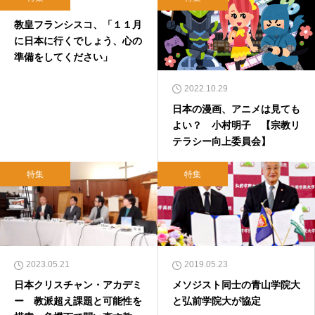
2019.01.24
教皇フランシスコ、「１１月
に日本に行くでしょう、心の
準備をしてください」
2022.10.29
日本の漫画、アニメは見ても
よい？ 小村明子 【宗教リ
テラシー向上委員会】
特集
特集
2023.05.21
2019.05.23
日本クリスチャン・アカデミ
メソジスト同士の青山学院大
ー 教派超え課題と可能性を
と弘前学院大が協定