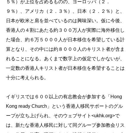
５％）が上位を占めるものの、ヨーロッパ（２．
９％）、アメリカ（２．３％）、日本（２．２％）と、
日本が欧米と肩を並べているのは興味深い。仮に今後、
香港人の４割にあたる約３００万人が実際に海外移住し
た場合、約６万５０００人が日本移住を希望している計
算となり、その中には約８０００人のキリスト者が含ま
れることになる。あくまで数字上の仮定でしかないが、
一定数の香港人キリスト者が日本移住を希望することは
十分に考えられる。
イギリスでは６００以上の有志教会が参加する「Hong
Kong ready Church」という香港人移民サポートのグル
ープが立ち上げられ、そのウェブサイト<ukhk.org>で
は、新たな香港人移民に対して同グループ参加教会リス