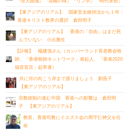
『理大囲城』『花椒の味』『リンボ』『時代革命』
【東アジアのリアル】 国家安全維持法から１年：
香港キリスト教界の選択 倉田明子
【東アジアのリアル】 香港の「自由」はまだ死
んでいない 小出雅生
【訃報】 楊建強さん（カンバーランド長老教会牧
師、「香港牧師ネットワーク」発起人、「香港2020
福音宣言」起草者）
共に河の向こう岸まで渡りましょう 劉燕子
【東アジアのリアル】
宗教統制の進む中国 香港への影響は 倉田明
子 【東アジアのリアル】
教皇、香港司教にイエズス会の周守仁神父を任
命