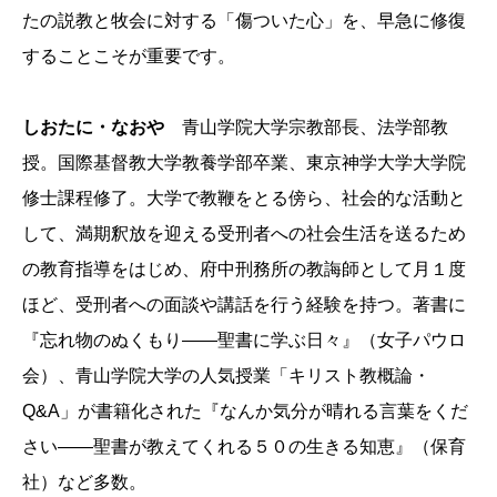
たの説教と牧会に対する「傷ついた心」を、早急に修復
することこそが重要です。
しおたに・なおや
青山学院大学宗教部長、法学部教
授。国際基督教大学教養学部卒業、東京神学大学大学院
修士課程修了。大学で教鞭をとる傍ら、社会的な活動と
して、満期釈放を迎える受刑者への社会生活を送るため
の教育指導をはじめ、府中刑務所の教誨師として月１度
ほど、受刑者への面談や講話を行う経験を持つ。著書に
『忘れ物のぬくもり――聖書に学ぶ日々』（女子パウロ
会）、青山学院大学の人気授業「キリスト教概論・
Q&A」が書籍化された『なんか気分が晴れる言葉をくだ
さい――聖書が教えてくれる５０の生きる知恵』（保育
社）など多数。