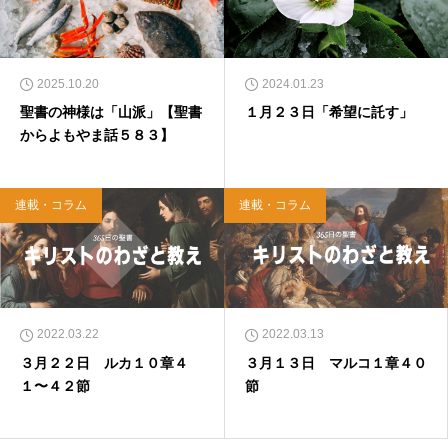
2025.10.20
2024.01.23
聖書の神様は「山派」【聖書
１月２３日「希望に託す」
からよもやま話５８３】
連載・コラム
連載・コラム
2022.03.22
2022.03.13
３月２２日 ルカ１０章４
３月１３日 マルコ１章４０
１〜４２節
節