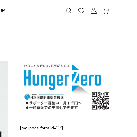




OP
[mailpoet_form id=”1″]