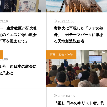
03.16
2022.11.03
5年 東北教区が記念礼
実物大に再現した「ノアの箱
足のイエスに倣い教会
舟」 米テーマパークに集ま
「耳を澄ませて」
る天地創造説信者
宣教・教会・神学
09.06
１号 西日本の教会に
な爪あと
2023.04.16
『証し 日本のキリスト者』刊