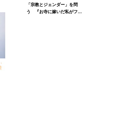
「宗教とジェンダー」を問
う 『お寺に嫁いだ私がフェ
ミニズムに出会って考えたこ
と』刊行記念イベント
連、
差