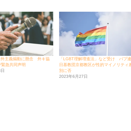
排外主義煽動に懸念 外キ協
「LGBT理解増進法」など受け バプ
が緊急共同声明
日基教団京都教区が性的マイノリティ
8日
別に否
2023年6月27日