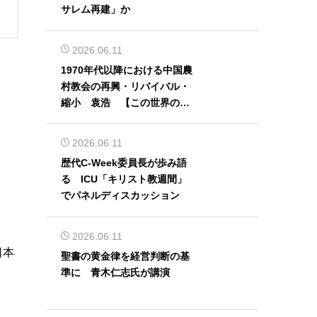
サレム再建」か
2026.06.11
1970年代以降における中国農
村教会の再興・リバイバル・
縮小 袁浩 【この世界の片
隅から】
2026.06.11
歴代C-Week委員長が歩み語
る ICU「キリスト教週間」
でパネルディスカッション
2026.06.11
日本
聖書の黄金律を経営判断の基
準に 青木仁志氏が講演