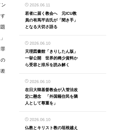
メン
2026.06.11
若者に届く教会へ 元ICU教
対す
員の有馬平吉氏が「聞き手」
となる大切さ語る
問題
題」
2026.06.10
謝罪
天理図書館「きりしたん版」
一挙公開 世界的稀少資料か
この
ら受容と排斥を読み解く
が差
2026.06.10
在日大韓基督教会が入管法改
定に懸念 「外国籍住民を隣
人として尊重を」
2026.06.10
仏教とキリスト教の垣根越え