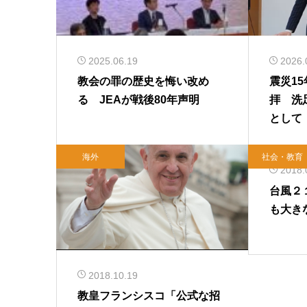
2025.06.19
2026.
教会の罪の歴史を悔い改め
震災1
る JEAが戦後80年声明
拝 洗
として
海外
社会・教育
2018.
台風２
も大き
2018.10.19
教皇フランシスコ「公式な招