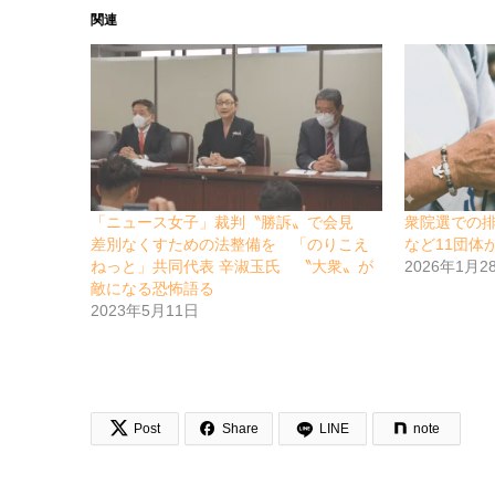
関連
「ニュース女子」裁判〝勝訴〟で会見
衆院選での
差別なくすための法整備を 「のりこえ
など11団体
ねっと」共同代表 辛淑玉氏 〝大衆〟が
2026年1月2
敵になる恐怖語る
2023年5月11日


Post
Share
LINE
note