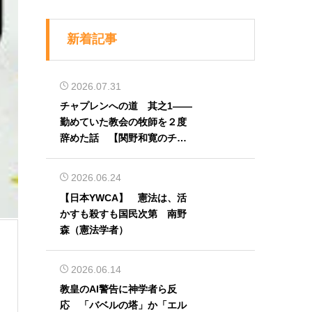
新着記事
2026.07.31
チャプレンへの道 其之1――
勤めていた教会の牧師を２度
辞めた話 【関野和寛のチャ
プレン奮闘記】第32回
2026.06.24
【日本YWCA】 憲法は、活
かすも殺すも国民次第 南野
森（憲法学者）
2026.06.14
教皇のAI警告に神学者ら反
応 「バベルの塔」か「エル