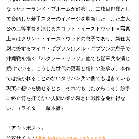
なったオーランド・ブルームが好演し、二枚目俳優とし
て台頭した若手スターのイメージを刷新した。また主人
公の二等軍曹を演じるスコット・イーストウッド＝
写真
上
＝はクリント・イーストウッドの息子であり、新任大
尉に扮するマイロ・ギブソンはメル・ギブソンの息子で
沖縄戦を描く『ハクソー・リッジ』他でも従軍兵を演じ
続けている。こうした世代の更新と精神の継承が、本作
では描かれることのないタリバン兵の側でも起きている
現実に想いを馳せるとき、それでも（だからこそ）紛争
に終止符を打てない人間の業の深さに戦慄を免れ得な
い。（ライター 藤本徹）
『アウトポスト』
公式サイト：
https://klockworx-v.com/outpost/