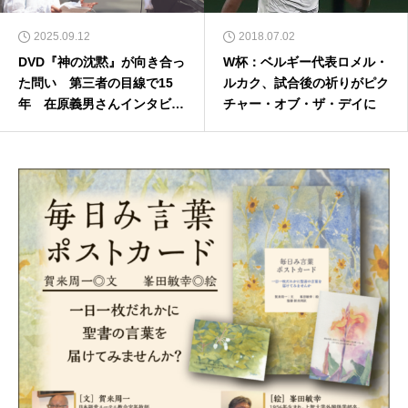
2025.09.12
2018.07.02
DVD『神の沈黙』が向き合っ
W杯：ベルギー代表ロメル・
た問い 第三者の目線で15
ルカク、試合後の祈りがピク
年 在原義男さんインタビュ
チャー・オブ・ザ・デイに
ー