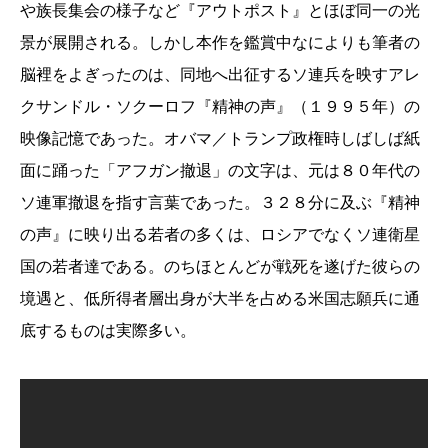
や族長集会の様子など『アウトポスト』とほぼ同一の光
景が展開される。しかし本作を鑑賞中なによりも筆者の
脳裡をよぎったのは、同地へ出征するソ連兵を映すアレ
クサンドル・ソクーロフ『精神の声』（１９９５年）の
映像記憶であった。オバマ／トランプ政権時しばしば紙
面に踊った「アフガン撤退」の文字は、元は８０年代の
ソ連軍撤退を指す言葉であった。３２８分に及ぶ『精神
の声』に映り出る若者の多くは、ロシアでなくソ連衛星
国の若者達である。のちほとんどが戦死を遂げた彼らの
境遇と、低所得者層出身が大半を占める米国志願兵に通
底するものは実際多い。