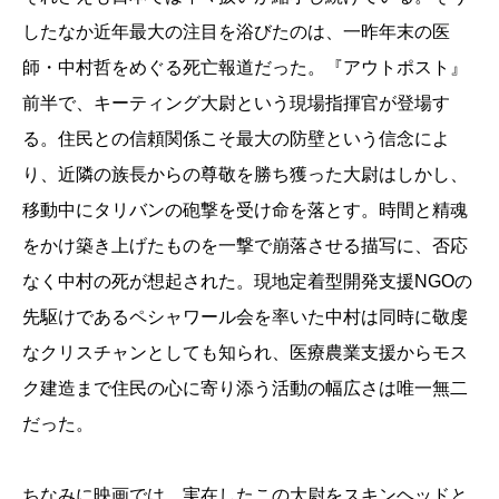
したなか近年最大の注目を浴びたのは、一昨年末の医
師・中村哲をめぐる死亡報道だった。『アウトポスト』
前半で、キーティング大尉という現場指揮官が登場す
る。住民との信頼関係こそ最大の防壁という信念によ
り、近隣の族長からの尊敬を勝ち獲った大尉はしかし、
移動中にタリバンの砲撃を受け命を落とす。時間と精魂
をかけ築き上げたものを一撃で崩落させる描写に、否応
なく中村の死が想起された。現地定着型開発支援NGOの
先駆けであるペシャワール会を率いた中村は同時に敬虔
なクリスチャンとしても知られ、医療農業支援からモス
ク建造まで住民の心に寄り添う活動の幅広さは唯一無二
だった。
ちなみに映画では、実在したこの大尉をスキンヘッドと