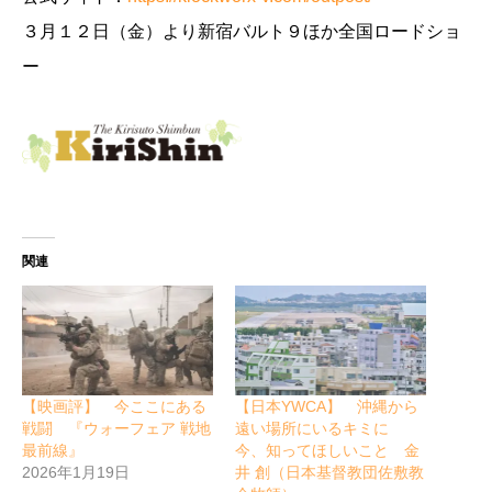
３月１２日（金）より新宿バルト９ほか全国ロードショ
ー
関連
【映画評】 今ここにある
【日本YWCA】 沖縄から
戦闘 『ウォーフェア 戦地
遠い場所にいるキミに
最前線』
今、知ってほしいこと 金
2026年1月19日
井 創（日本基督教団佐敷教