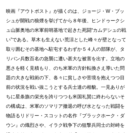
映画『アウトポスト』が描くのは、ジョージ・W・ブッ
シュが開戦の狼煙を挙げてから８年後、ヒンドゥークシ
ュ山脈奥地の米軍前哨基地で起きた死闘“カムデシュの戦
い”である。草木も生えない荒涼とした峰々が壁となって
取り囲むその基地へ駐屯するわずか５４人の部隊が、タ
リバン兵数百名の急襲に遭い甚大な被害を出す。立地の
悪さを軽く見積もり、のち米軍の方針転換さえ導いた問
題の大きな戦術の下、各々に貧しさや苦境を抱えつつ目
前の状況を戦い抜こうとする兵士達の相貌。一見ありが
ちに星条旗の栄光を誇りつつも米国礼賛に終わらないそ
の構成は、米軍のソマリア撤退の呼び水となった戦闘を
物語るリドリー・スコットの名作『ブラックホーク・ダ
ウン』の熾烈さや、イラク戦争下の狙撃兵同士の対峙を