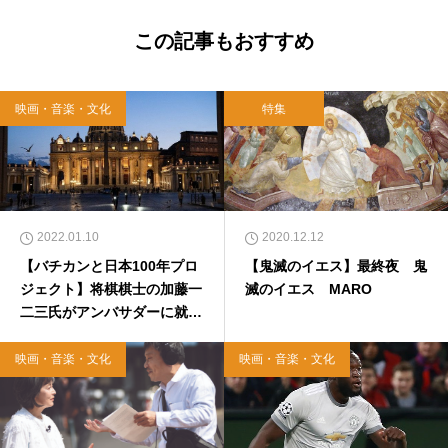
この記事もおすすめ
映画・音楽・文化
特集
2022.01.10
2020.12.12
【バチカンと日本100年プロ
【鬼滅のイエス】最終夜 鬼
ジェクト】将棋棋士の加藤一
滅のイエス MARO
二三氏がアンバサダーに就
任！！
映画・音楽・文化
映画・音楽・文化