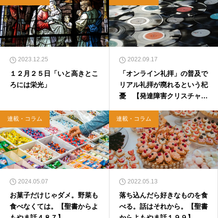
2023.12.25
2022.09.17
１２月２５日「いと高きとこ
「オンライン礼拝」の普及で
ろには栄光」
リアル礼拝が廃れるという杞
憂 【発達障害クリスチャン
のつぶやき】
連載・コラム
連載・コラム
2024.05.07
2022.05.13
お菓子だけじゃダメ。野菜も
落ち込んだら好きなものを食
食べなくては。【聖書からよ
べる。話はそれから。【聖書
もやま話４８７】
からよもやま話１９９】