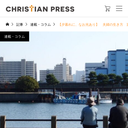

記事
連載・コラム
【夕暮れに、なお光あり】 夫婦の生き方 
連載・コラム