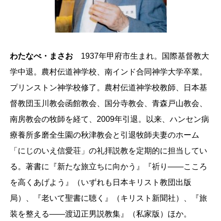
わたなべ・まさお
1937年甲府市生まれ。国際基督教大
学中退。農村伝道神学校、南インド合同神学大学卒業。
プリンストン神学校修了。農村伝道神学校教師、日本基
督教団玉川教会函館教会、国分寺教会、青森戸山教会、
南房教会の牧師を経て、2009年引退。以来、ハンセン病
療養所多磨全生園の秋津教会と引退牧師夫妻のホーム
「にじのいえ信愛荘」の礼拝説教を定期的に担当してい
る。著書に『新たな旅立ちに向かう』『祈り――こころ
を高くあげよう』（いずれも日本キリスト教団出版
局）、『老いて聖書に聴く』（キリスト新聞社）、『旅
装を整える――渡辺正男説教集』（私家版）ほか。