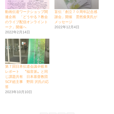
動画伝道ワークショップ関
盲伝「創立７０周年記念感
連企画 「どうやる？教会
謝会」開催 雲然俊美氏が
のライブ配信オンライント
メッセージ
ーク」開催へ
2022年12月4日
2022年2月14日
第７回日本伝道会議＠岐阜
レポート 〝福音派〟と同
じ課題共有 日本基督教団
SCF総主事 野田 沢氏の応
答
2023年10月10日