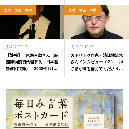
９月30日まで
宣教・教会・神学
宣教・教会・神学
2020.08.29
2022.10.07
【訃報】 東海林勤さん（高
カトリック作家・清涼院流水
麗博物館初代理事長、日本基
さんインタビュー（２） 神
督教団牧師） 2020年8月25
さまが道を備えてくださり、
日
それをメッセージと信じて従
う