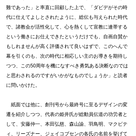
難であった」と率直に回顧した上で、「ダビデがその時
代に仕えてよしとされたように、総伝も与えられた時代
で、諸教会が活性化して、心を熱くして宣教に連帯する
という働きにお仕えできたというだけでも、自画自賛か
もしれませんが高く評価されて良いはずで、このへんで
幕を引くのも、次の時代に相応しい主のお導きを期待し
つつ、この50周年を機になすべき勇気ある決断なのでは
と思わされるのですがいかがなものでしょうか」と読者
に問いかけた。
紙面では他に、創刊号から最終号に至るデザインの変
遷を紹介しつつ、代表の姫井氏が総動員伝道の功労者と
して、安藤仲一、本田弘慈、森山諭、羽鳥明、マクビテ
ィ、リーズナー、ジェイコブセンの各氏の名前を挙げて