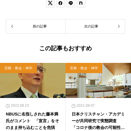


前の記事
次の記事
この記事もおすすめ
宣教・教会・神学
宣教・教会・神学
2022.08.23
2021.09.07
NBUSに名指しされた藤本満
日本クリスチャン・アカデミ
氏がコメント 「宣言」をそ
ーが共同研究で実態調査
のまま持ち込むことを危惧
「コロナ後の教会の可能性」