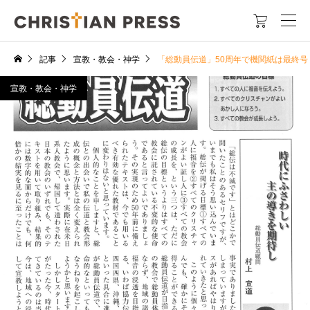

記事
宣教・教会・神学
「総動員伝道」50周年で機関紙は最終号 2
宣教・教会・神学