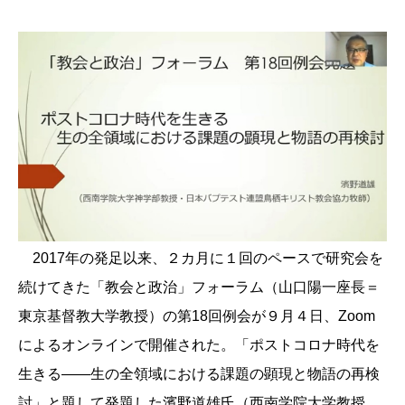
2017年の発足以来、２カ月に１回のペースで研究会を
続けてきた「教会と政治」フォーラム（山口陽一座長＝
東京基督教大学教授）の第18回例会が９月４日、Zoom
によるオンラインで開催された。「ポストコロナ時代を
生きる――生の全領域における課題の顕現と物語の再検
討」と題して発題した濱野道雄氏（西南学院大学教授、