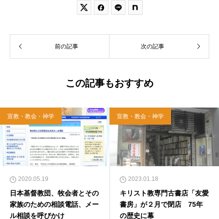


前の記事
次の記事
この記事もおすすめ
宣教・教会・神学
宣教・教会・神学
2020.05.19
2023.01.18
日本基督教団、牧会者とその
キリスト教専門古書店「友愛
家族のための相談電話、メー
書房」が２月で閉店 75年
ル相談を呼びかけ
の歴史に幕