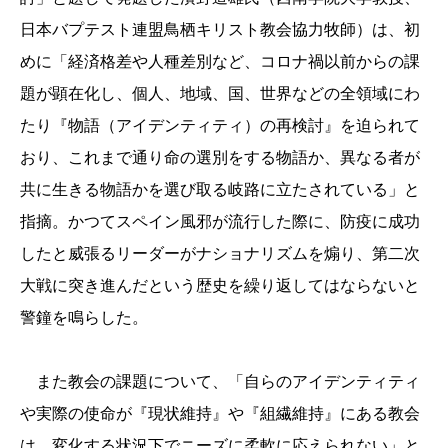
日本バプテスト連盟鳥栖キリスト教会協力牧師）は、初
めに「経済格差や人種差別など、コロナ禍以前からの課
題が顕在化し、個人、地域、国、世界などの全領域にわ
たり『物語（アイデンティティ）の再検討』を迫られて
おり、これまで通り命の選別をする物語か、異なる者が
共に生きる物語かを選び取る岐路に立たされている」と
指摘。かつてスペイン風邪が流行した際に、防疫に成功
したと威張るリーダーがナショナリズムを煽り、第二次
大戦に突き進んだという歴史を繰り返してはならないと
警鐘を鳴らした。
また教会の課題について、「自らのアイデンティティ
や実際の使命が『現状維持』や『組繊維持』にある教会
は、変化する状況下でニーズに柔軟に応えられない」と