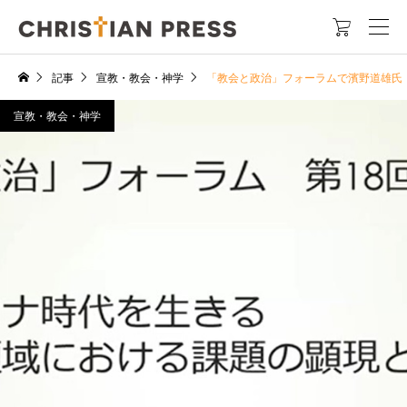

記事
宣教・教会・神学
「教会と政治」フォーラムで濱野道雄氏 
宣教・教会・神学