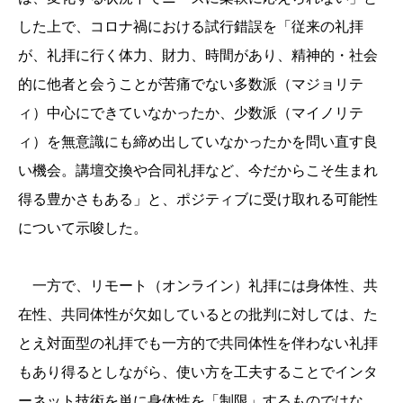
した上で、コロナ禍における試行錯誤を「従来の礼拝
が、礼拝に行く体力、財力、時間があり、精神的・社会
的に他者と会うことが苦痛でない多数派（マジョリテ
ィ）中心にできていなかったか、少数派（マイノリテ
ィ）を無意識にも締め出していなかったかを問い直す良
い機会。講壇交換や合同礼拝など、今だからこそ生まれ
得る豊かさもある」と、ポジティブに受け取れる可能性
について示唆した。
一方で、リモート（オンライン）礼拝には身体性、共
在性、共同体性が欠如しているとの批判に対しては、た
とえ対面型の礼拝でも一方的で共同体性を伴わない礼拝
もあり得るとしながら、使い方を工夫することでインタ
ーネット技術を単に身体性を「制限」するものではな