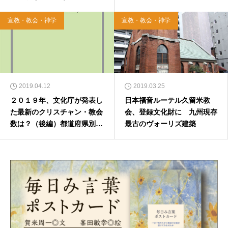
宣教・教会・神学
宣教・教会・神学
2019.04.12
2019.03.25
２０１９年、文化庁が発表し
日本福音ルーテル久留米教
た最新のクリスチャン・教会
会、登録文化財に 九州現存
数は？（後編）都道府県別ラ
最古のヴォーリズ建築
ンキング