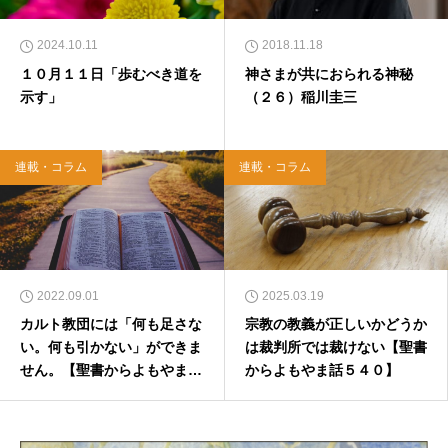
2024.10.11
2018.11.18
１０月１１日「歩むべき道を
神さまが共におられる神秘
示す」
（２６）稲川圭三
連載・コラム
連載・コラム
2022.09.01
2025.03.19
カルト教団には「何も足さな
宗教の教義が正しいかどうか
い。何も引かない」ができま
は裁判所では裁けない【聖書
せん。【聖書からよもやま話
からよもやま話５４０】
２５８】