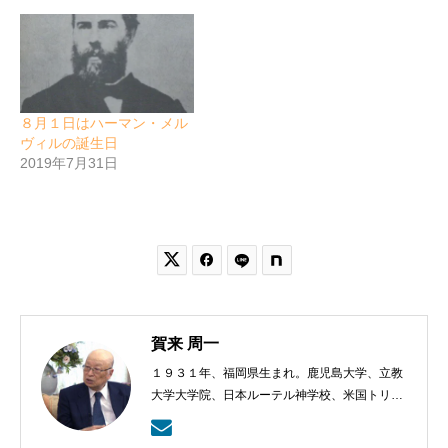
８月１日はハーマン・メル
ヴィルの誕生日
2019年7月31日


賀来 周一
１９３１年、福岡県生まれ。鹿児島大学、立教
大学大学院、日本ルーテル神学校、米国トリニ
ティー・ルーテル神学校卒業。日本福音ルーテ
ル教会牧師として、京都賀茂川、東京、札幌、