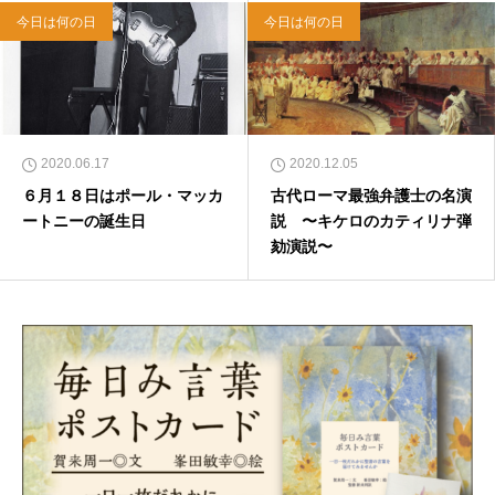
今日は何の日
今日は何の日
2020.06.17
2020.12.05
６月１８日はポール・マッカ
古代ローマ最強弁護士の名演
ートニーの誕生日
説 〜キケロのカティリナ弾
劾演説〜