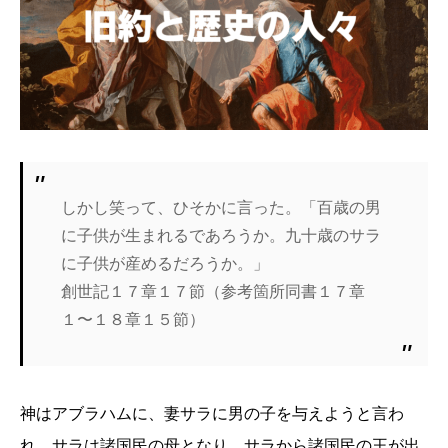
しかし笑って、ひそかに言った。「百歳の男
に子供が生まれるであろうか。九十歳のサラ
に子供が産めるだろうか。」
創世記１７章１７節（参考箇所同書１７章
１〜１８章１５節）
神はアブラハムに、妻サラに男の子を与えようと言わ
れ、サラは諸国民の母となり、サラから諸国民の王が出