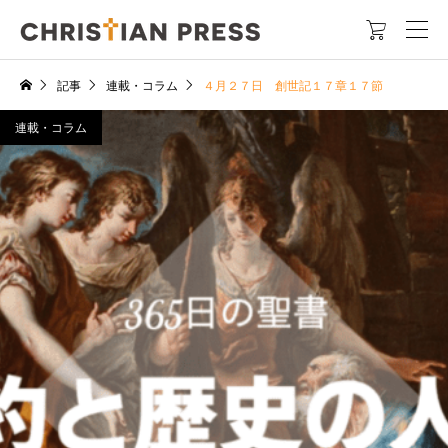

記事
連載・コラム
４月２７日 創世記１７章１７節
連載・コラム