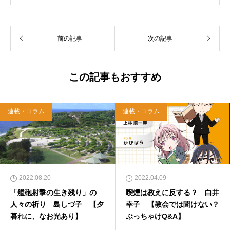
武蔵野教会を牧会。その後、ルーテル学院大学
教授を経て、現在、キリスト教カウンセリング
センター理事長。
前の記事
次の記事
この記事もおすすめ
連載・コラム
連載・コラム
2022.08.20
2022.04.09
「艦砲射撃の生き残り」の
喫煙は教えに反する？ 白井
人々の祈り 島しづ子 【夕
幸子 【教会では聞けない？
暮れに、なお光あり】
ぶっちゃけQ&A】