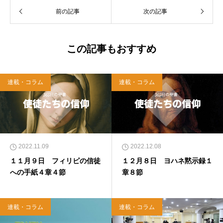
センター理事長。
前の記事
次の記事
この記事もおすすめ
連載・コラム
連載・コラム
2022.11.09
2022.12.08
１１月９日 フィリピの信徒
１２月８日 ヨハネ黙示録１
への手紙４章４節
章８節
連載・コラム
連載・コラム