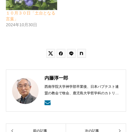
１０月３０日「土台となる
言葉」
2024年10月30日


内藤淳一郎
西南学院大学神学部卒業後、日本バプテスト連
盟の教会で牧会、鹿児島大学哲学科のカトリッ
クの神学の学びから、鹿児島ラ・サール高校で
も教える。日本バプテスト連盟宣教室主事、日
本バプテスト連盟常務理事を８年間務める。
前の記事
次の記事