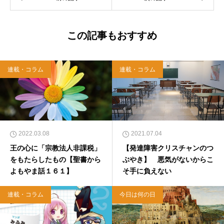
この記事もおすすめ
連載・コラム
連載・コラム
2022.03.08
2021.07.04
王の心に「宗教法人非課税」
【発達障害クリスチャンのつ
をもたらしたもの【聖書から
ぶやき】 悪気がないからこ
よもやま話１６１】
そ手に負えない
連載・コラム
今日は何の日