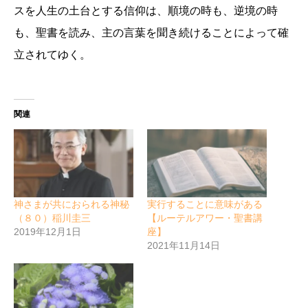
スを人生の土台とする信仰は、順境の時も、逆境の時
も、聖書を読み、主の言葉を聞き続けることによって確
立されてゆく。
関連
神さまが共におられる神秘
実行することに意味がある
（８０）稲川圭三
【ルーテルアワー・聖書講
2019年12月1日
座】
2021年11月14日