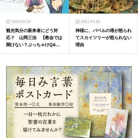
2023.05.10
2021.03.18
観光気分の新来者にどう対
神様に、バベルの塔が怒られ
応？ 山岡三治 【教会では
てスカイツリーが怒られない
聞けない？ぶっちゃけQ&
理由
A】