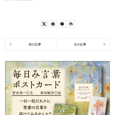


前の記事
次の記事