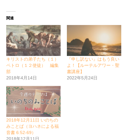
関連
キリストの弟子たち（１）
『申し訳ない』はもう良い
ペトロ（１２使徒） 編集
よ！【ルーテルアワー・聖
部
書講座】
2018年4月14日
2022年5月24日
2018年12月11日 いのちの
みことば（ヨハネによる福
音書 6:52-69）
2018年12月11日