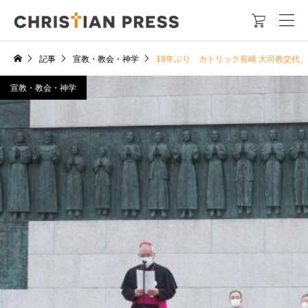

記事
宣教・教会・神学
18年ぶり カトリック長崎 大司教交
宣教・教会・神学