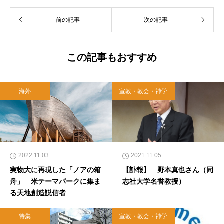
前の記事
次の記事
この記事もおすすめ
海外
宣教・教会・神学
2022.11.03
2021.11.05
実物大に再現した「ノアの箱
【訃報】 野本真也さん（同
舟」 米テーマパークに集ま
志社大学名誉教授）
る天地創造説信者
特集
宣教・教会・神学