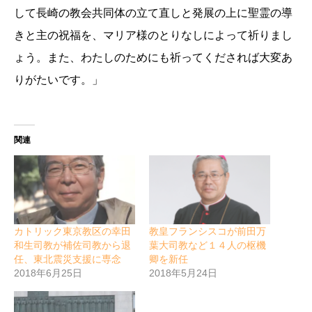
して長崎の教会共同体の立て直しと発展の上に聖霊の導
きと主の祝福を、マリア様のとりなしによって祈りまし
ょう。また、わたしのためにも祈ってくだされば大変あ
りがたいです。」
関連
カトリック東京教区の幸田
教皇フランシスコが前田万
和生司教が補佐司教から退
葉大司教など１４人の枢機
任、東北震災支援に専念
卿を新任
2018年6月25日
2018年5月24日