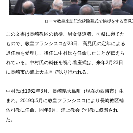
ローマ教皇来訪記念碑除幕式で挨拶をする髙見
この文書は長崎教区の信徒、男女修道者、司祭に宛てた
もので、教皇フランシスコが28日、髙見氏の定年による
退任願を受理し、後任に中村氏を任命したことが伝えら
れている。中村氏の就任を祝う着座式は、来年2月23日
に長崎市の浦上天主堂で執り行われる。
中村氏は1962年3月、長崎県大島町（現在の西海市）生
まれ。2019年5月に教皇フランシスコにより長崎教区補
佐司教に任命、同年9月、浦上教会で司教に叙階され
た。