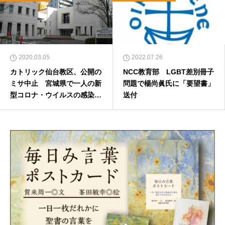
2020.03.05
2022.07.26
カトリック仙台教区、公開の
NCC教育部 LGBT差別冊子
ミサ中止 宮城県で一人の新
問題で楊尚眞氏に「要望書」
型コロナ・ウイルスの感染確
送付
認を受けて