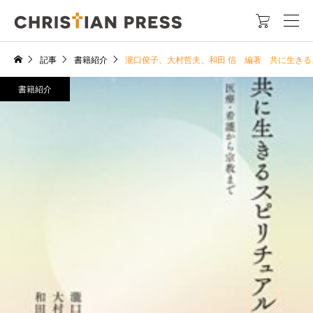

記事
書籍紹介
瀧口俊子、大村哲夫、和田 信 編著 共に生きる
書籍紹介