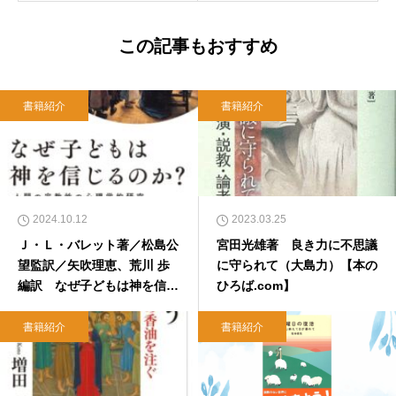
この記事もおすすめ
書籍紹介
書籍紹介
2024.10.12
2023.03.25
Ｊ・Ｌ・バレット著／松島公
宮田光雄著 良き力に不思議
望監訳／矢吹理恵、荒川 歩
に守られて（大島力）【本の
編訳 なぜ子どもは神を信じ
ひろば.com】
るのか？（芦名定道）【本の
ひろば.com】
書籍紹介
書籍紹介