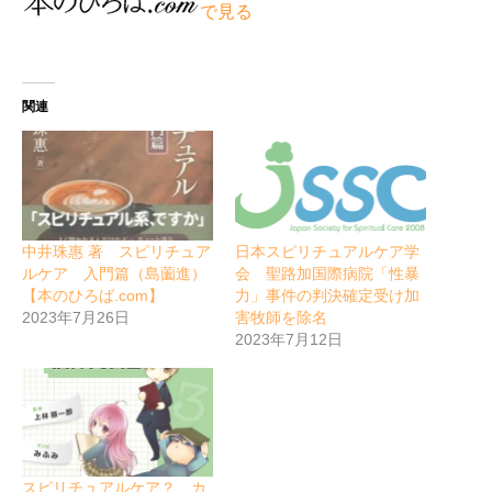
で見る
関連
中井珠惠 著 スピリチュア
日本スピリチュアルケア学
ルケア 入門篇（島薗進）
会 聖路加国際病院「性暴
【本のひろば.com】
力」事件の判決確定受け加
2023年7月26日
害牧師を除名
2023年7月12日
スピリチュアルケア？ カ