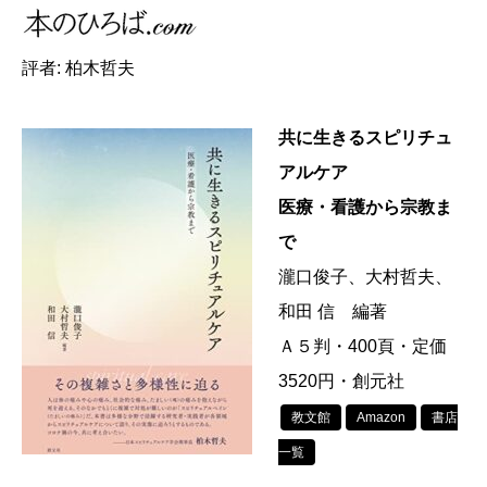
評者: 柏木哲夫
共に生きるスピリチュ
アルケア
医療・看護から宗教ま
で
瀧口俊子、大村哲夫、
和田 信 編著
Ａ５判・400頁・定価
3520円・創元社
教文館
Amazon
書店
一覧