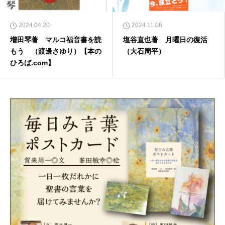
2024.04.20
2024.11.08
増田琴著 マルコ福音書を読
塩谷直也著 月曜日の復活
もう （渡邊さゆり）【本の
（大石周平）
ひろば.com】