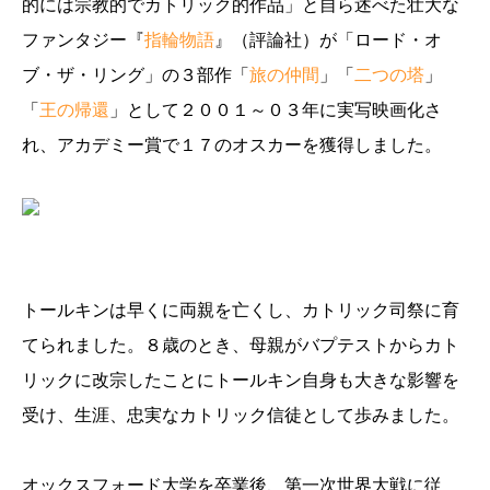
的には宗教的でカトリック的作品」と自ら述べた壮大な
ファンタジー『
指輪物語
』（評論社）が「ロード・オ
ブ・ザ・リング」の３部作「
旅の仲間
」「
二つの塔
」
「
王の帰還
」として２００１～０３年に実写映画化さ
れ、アカデミー賞で１７のオスカーを獲得しました。
トールキンは早くに両親を亡くし、カトリック司祭に育
てられました。８歳のとき、母親がバプテストからカト
リックに改宗したことにトールキン自身も大きな影響を
受け、生涯、忠実なカトリック信徒として歩みました。
オックスフォード大学を卒業後、第一次世界大戦に従