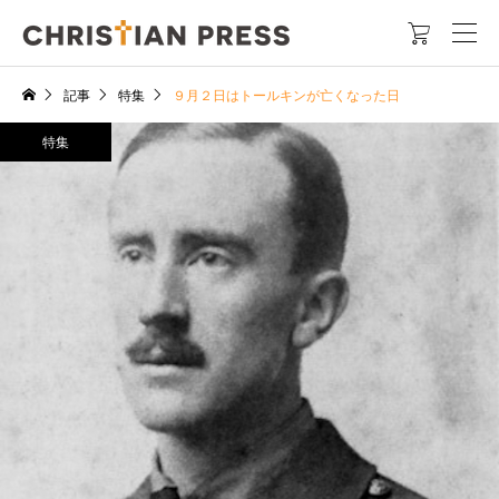

記事
特集
９月２日はトールキンが亡くなった日
特集