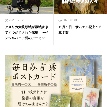
2020.12.12
2022.06.01
アメリカ大統領戦が激戦すぎ
６月１日 サムエル記上１６
てくつがえされた伝統 〜ペ
章７節
ンシルバニア州のアーミッシ
ュ〜