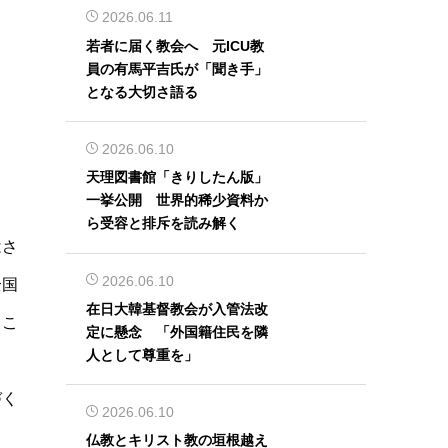
2026.06.11
若者に届く教会へ 元ICU教
員の有馬平吉氏が「聞き手」
となる大切さ語る
2026.06.10
天理図書館「きりしたん版」
一挙公開 世界的稀少資料か
ら受容と排斥を読み解く
はさ
2026.06.10
全国
在日大韓基督教会が入管法改
とこ
定に懸念 「外国籍住民を隣
人として尊重を」
る
づく
2026.06.10
仏教とキリスト教の垣根越え