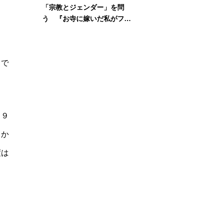
「宗教とジェンダー」を問
う 『お寺に嫁いだ私がフェ
ミニズムに出会って考えたこ
と』刊行記念イベント
」で
３９
まか
度は