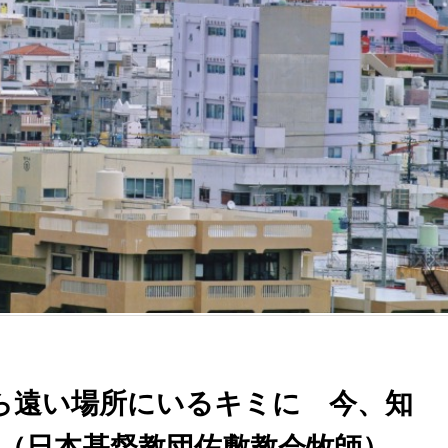
から遠い場所にいるキミに 今、知
創（日本基督教団佐敷教会牧師）