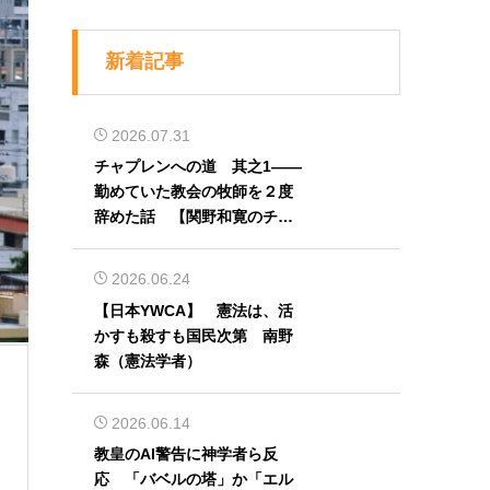
新着記事
2026.07.31
チャプレンへの道 其之1――
勤めていた教会の牧師を２度
辞めた話 【関野和寛のチャ
プレン奮闘記】第32回
2026.06.24
【日本YWCA】 憲法は、活
かすも殺すも国民次第 南野
森（憲法学者）
2026.06.14
教皇のAI警告に神学者ら反
応 「バベルの塔」か「エル