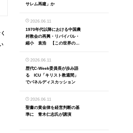
サレム再建」か
2026.06.11
1970年代以降における中国農
なく
村教会の再興・リバイバル・
縮小 袁浩 【この世界の片
い
隅から】
2026.06.11
歴代C-Week委員長が歩み語
る ICU「キリスト教週間」
でパネルディスカッション
2026.06.11
聖書の黄金律を経営判断の基
準に 青木仁志氏が講演