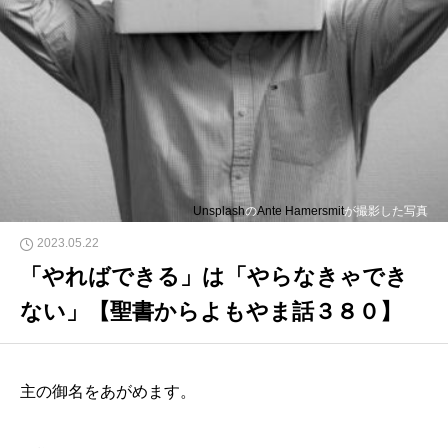
Unsplash
の
Ante Hamersmit
が撮影した写真
2023.05.22
「やればできる」は「やらなきゃでき
ない」【聖書からよもやま話３８０】
主の御名をあがめます。