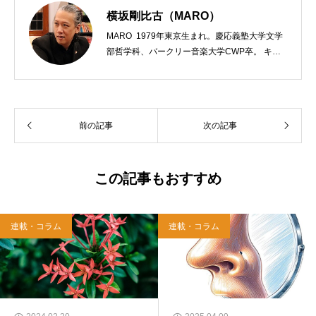
横坂剛比古（MARO）
MARO 1979年東京生まれ。慶応義塾大学文学
部哲学科、バークリー音楽大学CWP卒。 キリ
スト教会をはじめ、お寺や神社のサポートも行
う宗教法人専門の行政書士。2020年7月よりク
リスチャンプレスのディレクターに。 10万人
以上のフォロワーがいるツイッターアカウント
前の記事
次の記事
「上馬キリスト教会（@kamiumach）」の運営
を行う「まじめ担当」。 著書に『聖書を読んだ
ら哲学がわかった 〜キリスト教で解きあかす
西洋哲学超入門〜』（日本実業出版）、『人生
この記事もおすすめ
に悩んだから聖書に相談してみた』（KADOKA
WA）、『キリスト教って、何なんだ？』（ダ
イヤモンド社）、『世界一ゆるい聖書入門』、
連載・コラム
連載・コラム
『世界一ゆるい聖書教室』（「ふざけ担当」LE
ONとの共著、講談社）などがある。新著<a hr
ef="https://amzn.to/376F9aC">『ふっと心がラ
クになる 眠れぬ夜の聖書のことば』（大和書
房）</a>２０２２年３月１５日発売。