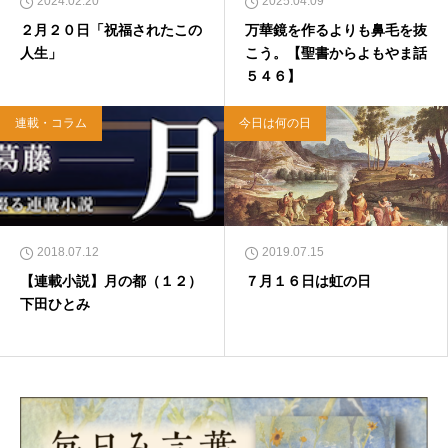
2024.02.20
2025.04.09
２月２０日「祝福されたこの
万華鏡を作るよりも鼻毛を抜
人生」
こう。【聖書からよもやま話
５４６】
連載・コラム
今日は何の日
2018.07.12
2019.07.15
【連載小説】月の都（１２）
７月１６日は虹の日
下田ひとみ