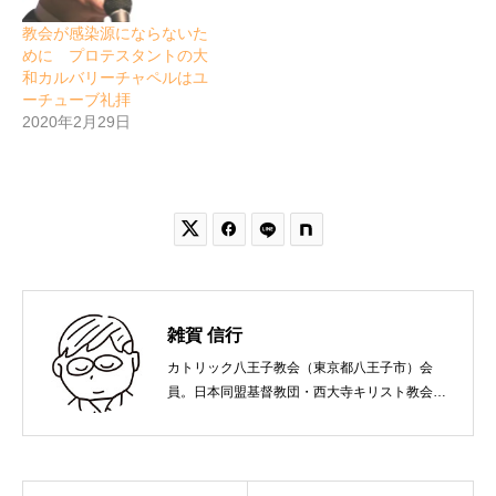
教会が感染源にならないた
めに プロテスタントの大
和カルバリーチャペルはユ
ーチューブ礼拝
2020年2月29日


雑賀 信行
カトリック八王子教会（東京都八王子市）会
員。日本同盟基督教団・西大寺キリスト教会
（岡山市）で受洗。１９６５年、兵庫県生ま
れ。関西学院大学社会学部卒業。９０年代、い
のちのことば社で「いのちのことば」「百万人
の福音」の編集責任者を務め、新教出版社を経