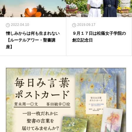
2022.04.10
2019.09.17
憎しみからは何も生まれない
９月１７日は松蔭女子学院の
【ルーテルアワー・聖書講
創立記念日
座】