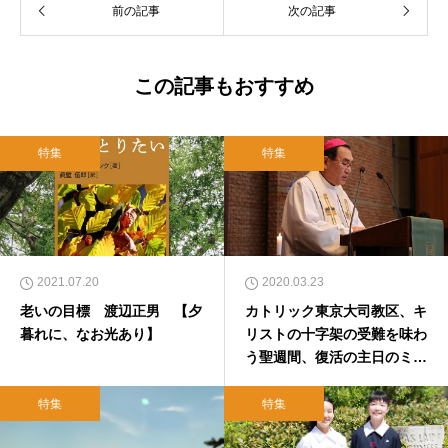
前の記事
次の記事
て、雜賀編集工房として独立。
この記事もおすすめ
特集
特集
2021.07.20
2020.03.23
老いの目標 渡辺正男 【夕
カトリック東京大司教区、キ
暮れに、なお光あり】
リストの十字架の受難を味わ
う聖週間、復活の主日のミサ
も非公開で
特集
特集