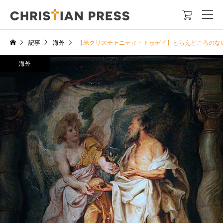

記事
海外
【米クリスチャニティ・トゥデイ】とらえどころのな
海外