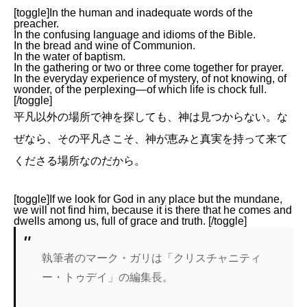
[toggle]In the human and inadequate words of the
preacher.
In the confusing language and idioms of the Bible.
In the bread and wine of Communion.
In the water of baptism.
In the gathering or two or three come together for prayer.
In the everyday experience of mystery, of not knowing, of
wonder, of the perplexing—of which life is chock full.
[/toggle]
平凡以外の場所で神を探しても、神は見つからない。な
ぜなら、その平凡さこそ、神が恵みと真実を持って来て
くださる場所なのだから。
[toggle]If we look for God in any place but the mundane,
we will not find him, because it is there that he comes and
dwells among us, full of grace and truth. [/toggle]
執筆者のマーク・ガリは「クリスチャニティ
ー・トゥデイ」の編集長。