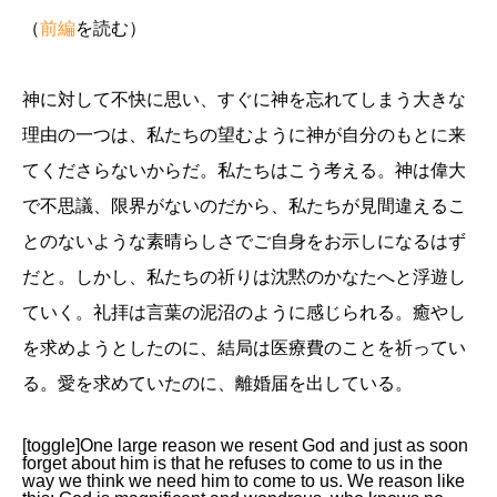
（
前編
を読む）
神に対して不快に思い、すぐに神を忘れてしまう大きな
理由の一つは、私たちの望むように神が自分のもとに来
てくださらないからだ。私たちはこう考える。神は偉大
で不思議、限界がないのだから、私たちが見間違えるこ
とのないような素晴らしさでご自身をお示しになるはず
だと。しかし、私たちの祈りは沈黙のかなたへと浮遊し
ていく。礼拝は言葉の泥沼のように感じられる。癒やし
を求めようとしたのに、結局は医療費のことを祈ってい
る。愛を求めていたのに、離婚届を出している。
[toggle]One large reason we resent God and just as soon
forget about him is that he refuses to come to us in the
way we think we need him to come to us. We reason like