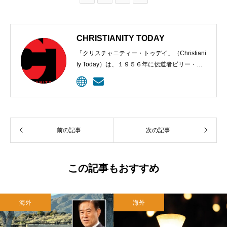
CHRISTIANITY TODAY
「クリスチャニティー・トゥデイ」（Christiani
ty Today）は、１９５６年に伝道者ビリー・グ
ラハムと編集長カール・ヘンリーにより創刊さ
れた、クリスチャンのための定期刊行物。９６
年、ウェブサイトが開設されて記事掲載が始め
られた。雑誌は今、５００万以上のクリスチャ
ン指導者に毎月届けられ、オンラインの購読者
前の記事
次の記事
は１０００万に上る。
この記事もおすすめ
海外
海外