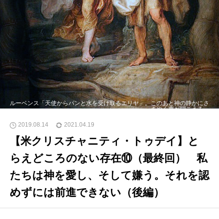
ルーベンス「天使からパンと水を受け取るエリヤ」。このあと神の静かにさ
さやく声が聞こえる。
2019.08.14
2021.04.19
【米クリスチャニティ・トゥデイ】と
らえどころのない存在⑩（最終回） 私
たちは神を愛し、そして嫌う。それを認
めずには前進できない（後編）