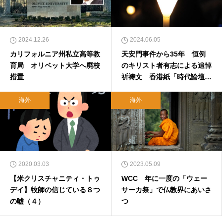
2024.12.26
2024.06.05
カリフォルニア州私立高等教
天安門事件から35年 恒例
育局 オリベット大学へ廃校
のキリスト者有志による追悼
措置
祈祷文 香港紙「時代論壇」
に掲載されず白紙に
海外
海外
2020.03.03
2023.05.09
【米クリスチャニティ・トゥ
WCC 年に一度の「ウェー
デイ】牧師の信じている８つ
サーカ祭」で仏教界にあいさ
の嘘（４）
つ