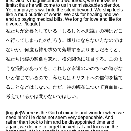
this: God is magnificent and wondrous, who knows no
limits; thus he will come to us in unmistakable splendor.
Yet our prayers waft into the silent beyond. Worship feels
like a mud puddle of words. We ask for healing and we
end up paying medical bills. We long for love and file for
divorce. [/toggle]
私たちが必要としている「しるしと不思議」の神はどこ
へ行ってしまったのだろう。頼りにならない方なのでは
ないか。何度も神を求めて落胆するよりましだろうと、
私たちは縦の関係を忘れ、横の関係に注目する。このよ
うな混乱があっても、これしか永遠のいのちへの道がな
いと信じているので、私たちはキリストへの信仰を捨て
ることなどはしない。ただ、神の臨在について真面目に
考えているかは聞かないでほしい。
[toggle]Where is the God of miracle and wonder when we
need him? He does not seem very dependable. And
rather than look to him and be disappointed time and
again, we decide to forget the vertical and focus on the