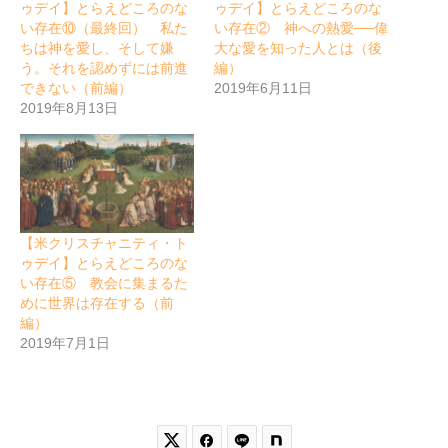
ゥデイ】とらえどころのな
ゥデイ】とらえどころのな
い存在⑩（最終回） 私た
い存在② 神への熱愛──偉
ちは神を愛し、そして嫌
大な愛を知った人とは（後
う。それを認めずには前進
編）
できない（前編）
2019年6月11日
2019年8月13日
【米クリスチャニティ・ト
ゥデイ】とらえどころのな
い存在⑤ 教会に集まるた
めに世界は存在する（前
編）
2019年7月1日

