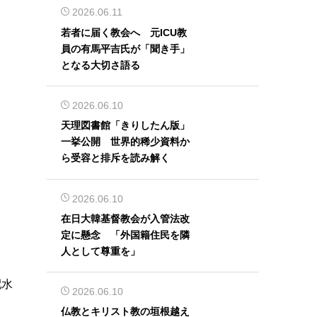
2026.06.11
若者に届く教会へ 元ICU教
員の有馬平吉氏が「聞き手」
となる大切さ語る
2026.06.10
天理図書館「きりしたん版」
一挙公開 世界的稀少資料か
ら受容と排斥を読み解く
2026.06.10
在日大韓基督教会が入管法改
定に懸念 「外国籍住民を隣
人として尊重を」
配水
2026.06.10
仏教とキリスト教の垣根越え