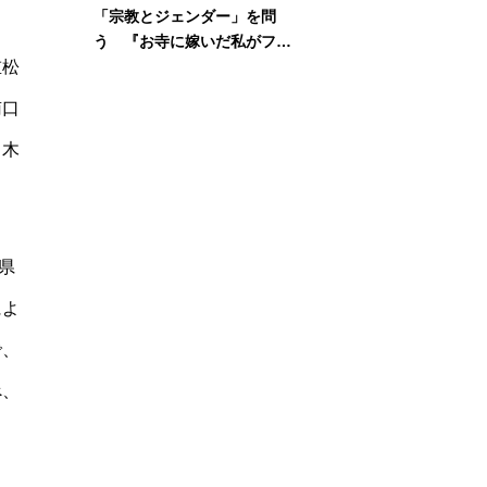
「宗教とジェンダー」を問
う 『お寺に嫁いだ私がフェ
重松
ミニズムに出会って考えたこ
と』刊行記念イベント
南口
る木
県
によ
で、
べ、