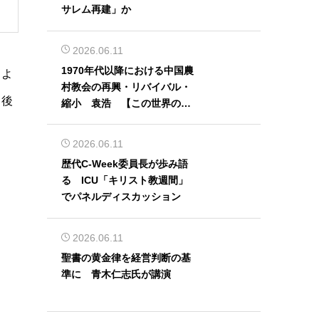
サレム再建」か
2026.06.11
1970年代以降における中国農
るよ
村教会の再興・リバイバル・
申後
縮小 袁浩 【この世界の片
隅から】
2026.06.11
歴代C-Week委員長が歩み語
る ICU「キリスト教週間」
でパネルディスカッション
2026.06.11
聖書の黄金律を経営判断の基
準に 青木仁志氏が講演