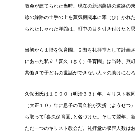
教会が建てられた当時、現在の新潟燕線の道路の
線の線路の土手の上を蒸気機関車に牽（ひ）かれ
られたしゃれた洋館は、町中の目を引き付けたと
当初から１階を保育園、２階を礼拝堂として計画
にあった私立「喜久（きく）保育園」は当時、燕
共働きで子どもの世話ができない人々の助けにな
久保田氏は１９００（明治３３）年、キリスト教
（大正１０）年に息子の喜久松が夭折（ようせつ
ら取って｢喜久保育園｣と名づけた。そして翌年、
ただ一つのキリスト教会だ。礼拝堂の収容人数は