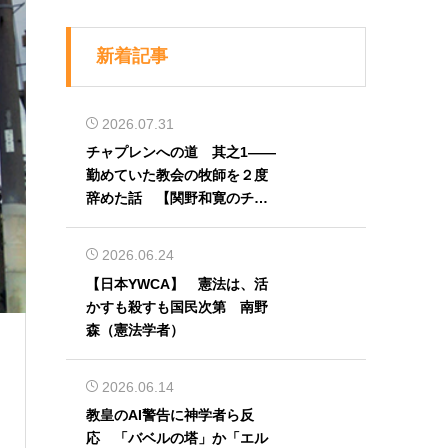
新着記事
2026.07.31
チャプレンへの道 其之1――
勤めていた教会の牧師を２度
辞めた話 【関野和寛のチャ
プレン奮闘記】第32回
2026.06.24
【日本YWCA】 憲法は、活
）
かすも殺すも国民次第 南野
森（憲法学者）
2026.06.14
教皇のAI警告に神学者ら反
応 「バベルの塔」か「エル