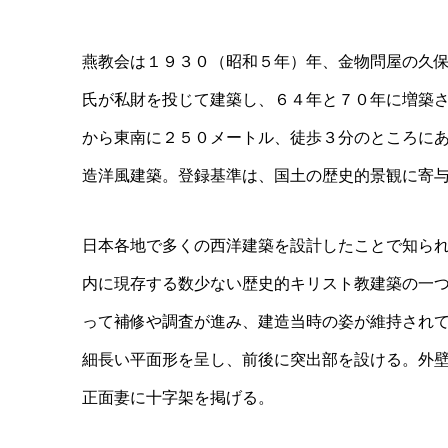
燕教会は１９３０（昭和５年）年、金物問屋の久
氏が私財を投じて建築し、６４年と７０年に増築
から東南に２５０メートル、徒歩３分のところに
造洋風建築。登録基準は、国土の歴史的景観に寄
日本各地で多くの西洋建築を設計したことで知ら
内に現存する数少ない歴史的キリスト教建築の一
って補修や調査が進み、建造当時の姿が維持され
細長い平面形を呈し、前後に突出部を設ける。外
正面妻に十字架を掲げる。