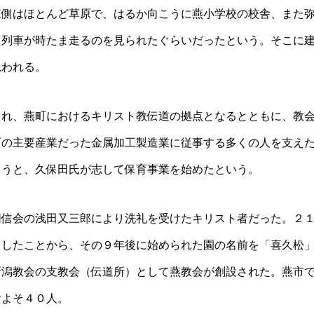
東側はほとんど草原で、はるか向こうに燕小学校の校舎、また
た列車が時たま走るのを見られたぐらいだったという。そこに
思われる。
され、燕町におけるキリスト教伝道の拠点となるとともに、教
町の主要産業だった金属加工製造業に従事する多くの人を支え
ろうと、久保田氏が志して保育事業を始めたという。
同信会の浅田又三郎により洗礼を受けたキリスト者だった。２
）したことから、その９年後に始められた園の名前を「喜久松
新潟教会の支教会（伝道所）として燕教会が創設された。燕市
およそ４０人。