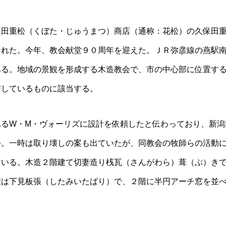
保田重松（くぼた・じゅうまつ）商店（通称：花松）の久保田
された。今年、教会献堂９０周年を迎えた。ＪＲ弥彦線の燕駅
ある。地域の景観を形成する木造教会で、市の中心部に位置す
与しているものに該当する。
れるW・M・ヴォーリズに設計を依頼したと伝わっており、新潟
つ。一時は取り壊しの案も出ていたが、同教会の牧師らの活動
ている。木造２階建て切妻造り桟瓦（さんがわら）葺（ぶ）き
壁は下見板張（したみいたばり）で、２階に半円アーチ窓を並