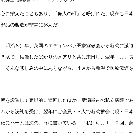
中心に栄えたこともあり、「職人の町」と呼ばれた。現在も日
車部品の製造が非常に盛んだ。
５（明治８）年、英国のエディンバラ医療宣教会から新潟に派
２６歳で、結婚したばかりのメアリと共に来日し、翌年１月、
る。そんな悲しみの中にありながら、４月から新潟で医療伝道
道所を設置して定期的に巡回したほか、新潟最古の私立病院で
ームから洗礼を受け、翌年には会員７３人で新潟教会（現・日
手紙にパームは次のように書いている。「私は毎月１、２回、