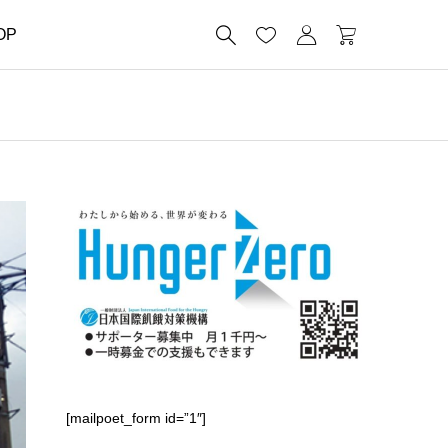




OP
[mailpoet_form id=”1″]