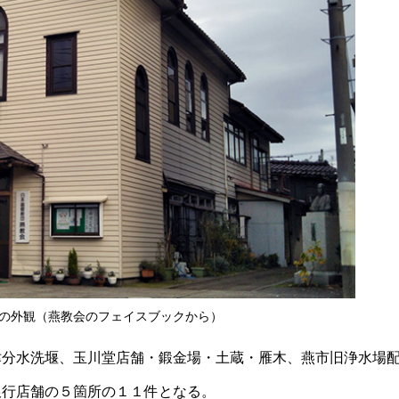
の外観（燕教会のフェイスブックから）
津分水洗堰、玉川堂店舗・鍛金場・土蔵・雁木、燕市旧浄水場
銀行店舗の５箇所の１１件となる。