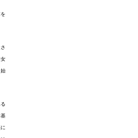
本を
遣さ
長女
を始
ある
本基
燕に