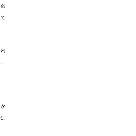
弥彦
建て
会内
た。
１
」か
では