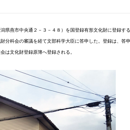
新潟県燕市中央通２－３－４８）を国登録有形文化財に登録す
化財分科会の審議を経て文部科学大臣に答申した。登録は、答
教会は文化財登録原簿へ登録される。