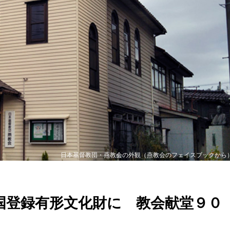
日本基督教団・燕教会の外観（燕教会のフェイスブックから
国登録有形文化財に 教会献堂９０