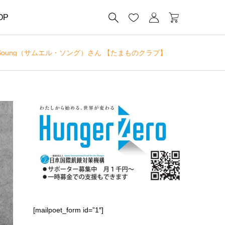




OP
Soung（サムエル・ソング）さん 【たまものクラブ】
[mailpoet_form id=”1″]