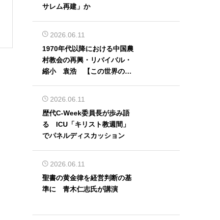
サレム再建」か
2026.06.11
1970年代以降における中国農
村教会の再興・リバイバル・
縮小 袁浩 【この世界の片
隅から】
2026.06.11
歴代C-Week委員長が歩み語
る ICU「キリスト教週間」
でパネルディスカッション
2026.06.11
聖書の黄金律を経営判断の基
準に 青木仁志氏が講演