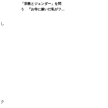
「宗教とジェンダー」を問
う 『お寺に嫁いだ私がフェ
ミニズムに出会って考えたこ
と』刊行記念イベント
をし
。
「ク