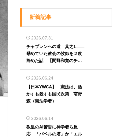
新着記事
2026.07.31
チャプレンへの道 其之1――
勤めていた教会の牧師を２度
辞めた話 【関野和寛のチャ
プレン奮闘記】第32回
2026.06.24
【日本YWCA】 憲法は、活
かすも殺すも国民次第 南野
森（憲法学者）
2026.06.14
教皇のAI警告に神学者ら反
応 「バベルの塔」か「エル