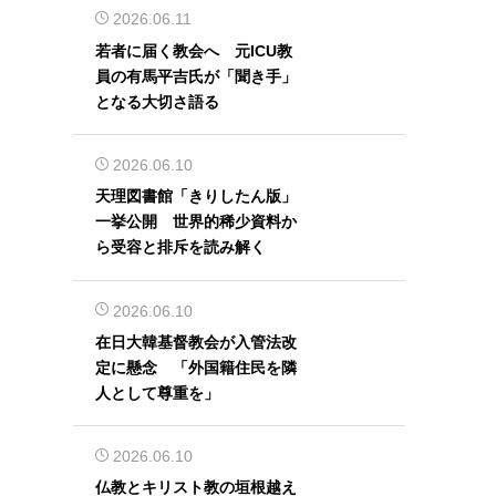
2026.06.11
若者に届く教会へ 元ICU教
員の有馬平吉氏が「聞き手」
となる大切さ語る
2026.06.10
天理図書館「きりしたん版」
一挙公開 世界的稀少資料か
ら受容と排斥を読み解く
2026.06.10
在日大韓基督教会が入管法改
定に懸念 「外国籍住民を隣
人として尊重を」
2026.06.10
仏教とキリスト教の垣根越え