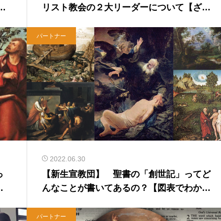
と
リスト教会の２大リーダーについて【ざっ
くり解説】
パートナー
2022.06.30
っ
【新生宣教団】 聖書の「創世記」ってど
ハ
んなことが書いてあるの？【図表でわかり
やすく解説】
パートナー