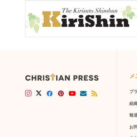
メ
プ
組
報
お