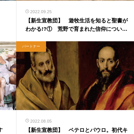
2022.09.25
【新生宣教団】 遊牧生活を知ると聖書が
わかる!?① 荒野で育まれた信仰について
【10分で紹介】
パートナー
2022.08.05
す
【新生宣教団】 ペテロとパウロ。初代キ