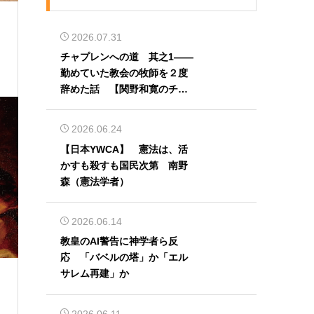
2026.07.31
チャプレンへの道 其之1――
勤めていた教会の牧師を２度
辞めた話 【関野和寛のチャ
プレン奮闘記】第32回
2026.06.24
【日本YWCA】 憲法は、活
かすも殺すも国民次第 南野
森（憲法学者）
2026.06.14
教皇のAI警告に神学者ら反
応 「バベルの塔」か「エル
サレム再建」か
2026.06.11