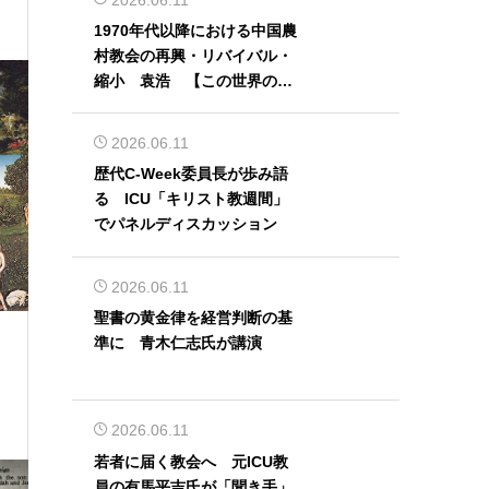
1970年代以降における中国農
村教会の再興・リバイバル・
縮小 袁浩 【この世界の片
隅から】
2026.06.11
歴代C-Week委員長が歩み語
る ICU「キリスト教週間」
でパネルディスカッション
2026.06.11
聖書の黄金律を経営判断の基
準に 青木仁志氏が講演
2026.06.11
若者に届く教会へ 元ICU教
員の有馬平吉氏が「聞き手」