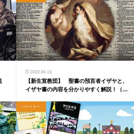
2022.06.13
送
【新生宣教団】 聖書の預言者イザヤと、
イザヤ書の内容を分かりやすく解説！（前
編）
パートナー