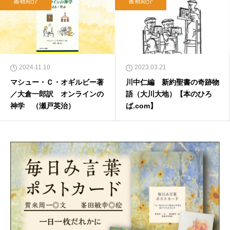
書籍紹介
書籍紹介
2024.11.10
2023.03.21
マシュー・Ｃ・オギルビー著
川中仁編 新約聖書の奇跡物
／大倉一郎訳 オンラインの
語（大川大地）【本のひろ
神学 （瀬戸英治）
ば.com】