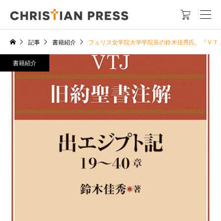

記事
書籍紹介
フェリス女学院大学学院長の鈴木佳秀氏、『ＶＴ
書籍紹介