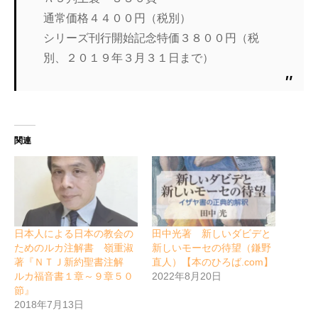
通常価格４４００円（税別）
シリーズ刊行開始記念特価３８００円（税
別、２０１９年３月３１日まで）
関連
日本人による日本の教会の
田中光著 新しいダビデと
ためのルカ注解書 嶺重淑
新しいモーセの待望（鎌野
著『ＮＴＪ新約聖書注解
直人）【本のひろば.com】
ルカ福音書１章～９章５０
2022年8月20日
節』
2018年7月13日