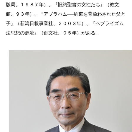
版局、１９８７年）、『旧約聖書の女性たち』（教文
館、９３年）、『アブラハム──約束を背負わされた父と
子』（新潟日報事業社、２００３年）、『ヘブライズム
法思想の源流』（創文社、０５年）がある。