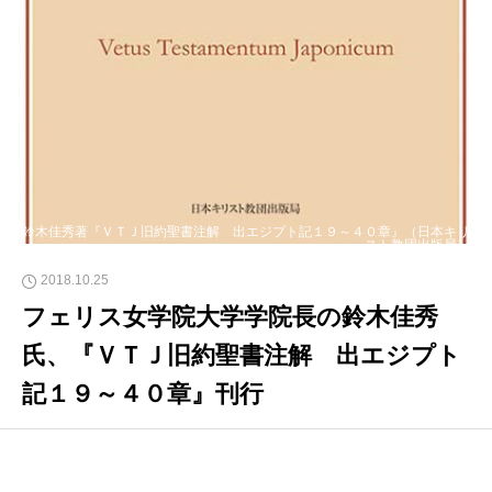
鈴木佳秀著『ＶＴＪ旧約聖書注解 出エジプト記１９～４０章』（日本キリ
スト教団出版局）
2018.10.25
フェリス女学院大学学院長の鈴木佳秀
氏、『ＶＴＪ旧約聖書注解 出エジプト
記１９～４０章』刊行