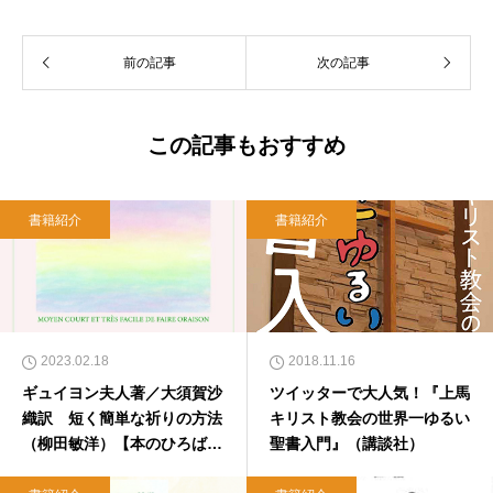
のちのことば社で「いのちのことば」「百万人
の福音」の編集責任者を務め、新教出版社を経
前の記事
次の記事
て、雜賀編集工房として独立。
この記事もおすすめ
書籍紹介
書籍紹介
2023.02.18
2018.11.16
ギュイヨン夫人著／大須賀沙
ツイッターで大人気！『上馬
織訳 短く簡単な祈りの方法
キリスト教会の世界一ゆるい
（柳田敏洋）【本のひろば.c
聖書入門』（講談社）
om】