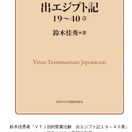
鈴木佳秀著『ＶＴＪ旧約聖書注解 出エジプト記１９～４０章』