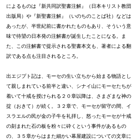
によるものは『新共同訳聖書注解』（日本キリスト教団
出版局）や『新聖書注解』（いのちのことば社）などは
あったが、半世紀前に書かれたものもあり、そういう意
味で待望の日本発の注解書が誕生したことになる。ま
た、この注解書で提示される聖書本文も、著者による翻
訳である点も注目されるところ。
出エジプト記は、モーセの生い立ちから始まる物語とし
て親しまれている前半と違い、シナイ山にモーセたちが
着いて十戒を授けられる２０章以降は、さまざまな神の
掟（おきて）が続く。３２章で、モーセが留守の間、イ
スラエルの民が金の子牛を礼拝し、怒ったモーセが十戒
の刻まれた石の板を粉々に砕くという事件があるもの
の、３５章からはまた細かい幕屋建設についての文章に