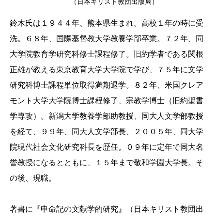
（日本キリスト教団出版局）
鈴木氏は１９４４年、熊本県生まれ。高校１年の時に受
洗。６８年、国際基督教大学教養学部卒業。７２年、同
大学院教育学研究科修士課程修了。旧約学者である関根
正雄が教える東京教育大学大学院で学び、７５年に文学
研究科博士課程単位取得満期退学。８２年、米国クレア
モント大学大学院博士課程修了、宗教学博士（旧約聖書
学専攻）。新潟大学教養学部助教授、同大人文学部教授
を経て、９９年、同大人文学部長、２００５年、同大学
院現代社会文化研究科長を歴任。０９年に定年で同大名
誉教授になるとともに、１５年まで敬和学園大学長。そ
の後、現職。
著書に『申命記の文献学的研究』（日本キリスト教団出