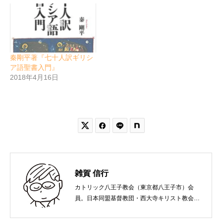
秦剛平著『七十人訳ギリシ
ア語聖書入門』
2018年4月16日


雑賀 信行
カトリック八王子教会（東京都八王子市）会
員。日本同盟基督教団・西大寺キリスト教会
（岡山市）で受洗。１９６５年、兵庫県生ま
れ。関西学院大学社会学部卒業。９０年代、い