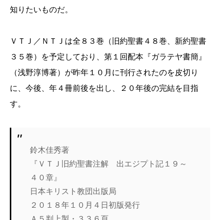
知りたいものだ。
ＶＴＪ／ＮＴＪは全８３巻（旧約聖書４８巻、新約聖書
３５巻）を予定しており、第１回配本『ガラテヤ書簡』
（浅野淳博著）が昨年１０月に刊行されたのを皮切り
に、今後、年４冊前後を出し、２０年後の完結を目指
す。
鈴木佳秀著
『ＶＴＪ旧約聖書注解 出エジプト記１９～
４０章』
日本キリスト教団出版局
２０１８年１０月４日初版発行
Ａ５判上製・３３６頁