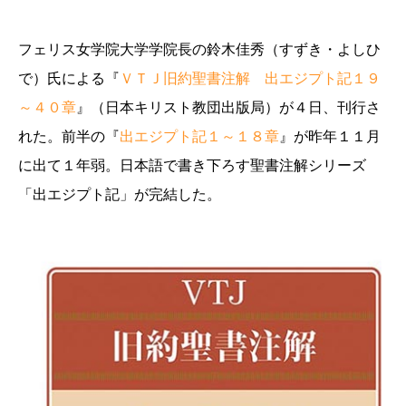
フェリス女学院大学学院長の鈴木佳秀（すずき・よしひ
で）氏による『
ＶＴＪ旧約聖書注解 出エジプト記１９
～４０章
』（日本キリスト教団出版局）が４日、刊行さ
れた。前半の『
出エジプト記１～１８章
』が昨年１１月
に出て１年弱。日本語で書き下ろす聖書注解シリーズ
「出エジプト記」が完結した。