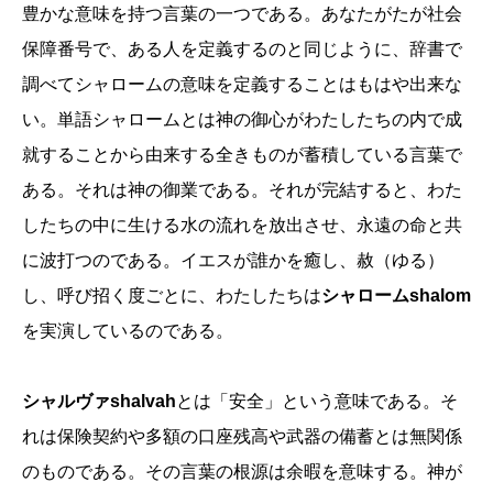
豊かな意味を持つ言葉の一つである。あなたがたが社会
保障番号で、ある人を定義するのと同じように、辞書で
調べてシャロームの意味を定義することはもはや出来な
い。単語シャロームとは神の御心がわたしたちの内で成
就することから由来する全きものが蓄積している言葉で
ある。それは神の御業である。それが完結すると、わた
したちの中に生ける水の流れを放出させ、永遠の命と共
に波打つのである。イエスが誰かを癒し、赦（ゆる）
し、呼び招く度ごとに、わたしたちは
シャロームshalom
を実演しているのである。
シャルヴァshalvah
とは「安全」という意味である。そ
れは保険契約や多額の口座残高や武器の備蓄とは無関係
のものである。その言葉の根源は余暇を意味する。神が