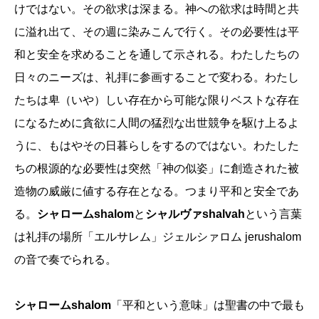
けではない。その欲求は深まる。神への欲求は時間と共
に溢れ出て、その週に染みこんで行く。その必要性は平
和と安全を求めることを通して示される。わたしたちの
日々のニーズは、礼拝に参画することで変わる。わたし
たちは卑（いや）しい存在から可能な限りベストな存在
になるために貪欲に人間の猛烈な出世競争を駆け上るよ
うに、もはやその日暮らしをするのではない。わたした
ちの根源的な必要性は突然「神の似姿」に創造された被
造物の威厳に値する存在となる。つまり平和と安全であ
る。
シャロームshalom
と
シャルヴァshalvah
という言葉
は礼拝の場所「エルサレム」ジェルシァロム jerushalom
の音で奏でられる。
シャロームshalom
「平和という意味」は聖書の中で最も