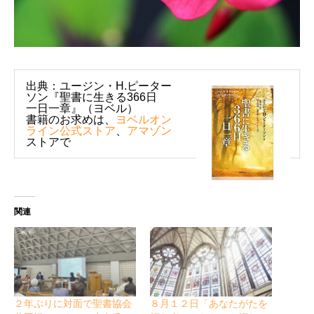
出典：ユージン・H.ピーター
ソン『聖書に生きる366日
一日一章』（ヨベル）
書籍のお求めは、
ヨベルオン
ライン公式ストア
、
アマゾン
ストアで
関連
２年ぶりに対面で聖書協会
８月１２日「あなたがたを