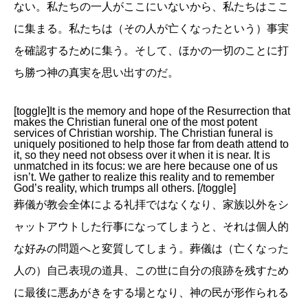
ない。私たちの一人がここにいないから、私たちはここ
に集まる。私たちは（その人が亡くなったという）事実
を確認するために集う。そして、ほかの一切のことに打
ち勝つ神の真実を思い出すのだ。
[toggle]It is the memory and hope of the Resurrection that
makes the Christian funeral one of the most potent
services of Christian worship. The Christian funeral is
uniquely positioned to help those far from death attend to
it, so they need not obsess over it when it is near. It is
unmatched in its focus: we are here because one of us
isn’t. We gather to realize this reality and to remember
God’s reality, which trumps all others. [/toggle]
葬儀が教会全体による礼拝ではなくなり、家族以外をシ
ャットアウトした行事になってしまうと、それは個人的
な好みの問題へと変質してしまう。葬儀は（亡くなった
人の）自己表現の道具、この世に自分の痕跡を残すため
に最後に悪あがきをする場となり、神の民が形作られる