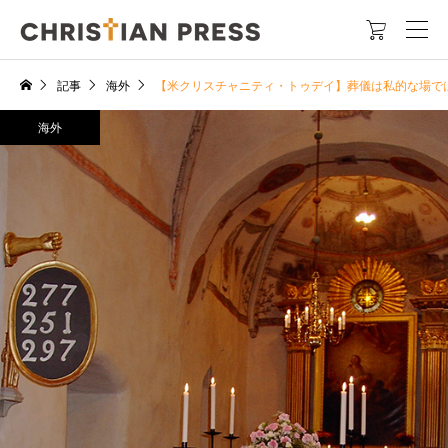

記事
海外
【米クリスチャニティ・トゥデイ】葬儀は私的な場で
海外