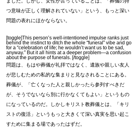
ましだ。しかし、女性が言っていることは、「葬儀の持
つ意味が正しく理解されていない」という、もっと深い
問題の表れにほかならない。
[toggle]This person’s well-intentioned impulse ranks just
behind the instinct to ditch the whole “funeral” vibe and go
for a “celebration of life; he wouldn’t want us to be sad,
anyway.” But it all hints at a deeper problem—a confusion
about the purpose of funerals. [/toggle]
問題は、もはや葬儀が礼拝ではなく、遺族や親しい友人
が悲しむための私的な集まりと見なされることにある。
葬儀が、「亡くなった人と親しかったら参列すべきだ
が、そうでないなら別に行かなくてもよい」というもの
になっているのだ。しかしキリスト教葬儀とは、「キリ
ストの復活」というもっと大きくて深い真実を思い起こ
すために集まる場であったはずだ。