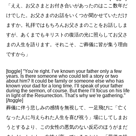
「ええ、お父さまとお付き合いがあったのはここ数年だ
けでした。お父さまのお話をいくつか聞かせていただけ
ますか。礼拝ではもちろんお父さまのことをお話ししま
すが、あくまでもキリストの復活の光に照らしてお父さ
まの人生を語ります。それこそ、ご葬儀に皆が集う理由
ですから」
[toggle] “You’re right. I’ve known your father only a few
years. Is there someone who could tell a story or two
about him? It could be family or someone else who has
known your dad for a long time. I’ll speak of your father
during the sermon, of course. But there I’ll focus on his life
in light of the Resurrection. That’s why we’re gathering.”
[/toggle]
葬儀に伴う悲しみの感情を無視して、一足飛びに「亡く
なった人に与えられた人生を喜び祝う」場にしてしまお
うとするより、この女性の悪気のない反応のほうがまだ