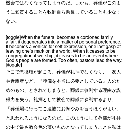
機会ではなくなってしまうのだ。しかも、葬儀がこのよ
うに変質することを牧師自ら助長していることも少なく
ない。
[toggle]When the funeral becomes a cordoned family
affair, it degenerates into a matter of personal preference.
It becomes a vehicle for self-expression, one last gasp at
leaving one’s mark on the world. When it ceases to be
congregational worship, it ceases to be an event where
God’s people are formed. Too often, pastors lead the way.
[/toggle]
そこで悪循環が起こる。葬儀が礼拝でなくなり、「友人
や近親者など、『葬儀を本当に必要としている』人のた
めのもの」とされてしまうと、葬儀に参列する理由が説
得力を失う。礼拝として教会で葬儀に参列するより、
「葬儀場に行ってご遺族にお悔やみを言うほうがよい」
と思われるようになるのだ。このようにして葬儀が礼拝
の中で最も教会色の薄いものとなってしまうことを私は