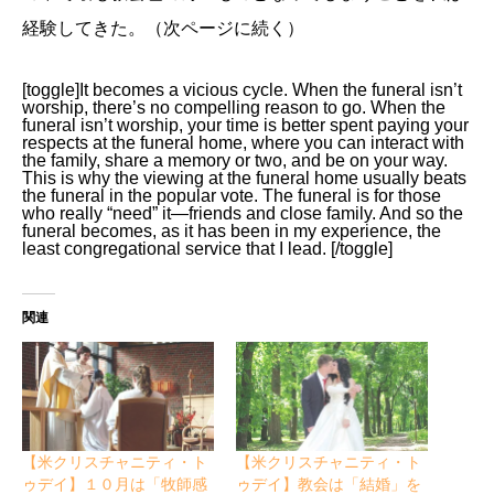
経験してきた。（次ページに続く）
[toggle]It becomes a vicious cycle. When the funeral isn’t
worship, there’s no compelling reason to go. When the
funeral isn’t worship, your time is better spent paying your
respects at the funeral home, where you can interact with
the family, share a memory or two, and be on your way.
This is why the viewing at the funeral home usually beats
the funeral in the popular vote. The funeral is for those
who really “need” it—friends and close family. And so the
funeral becomes, as it has been in my experience, the
least congregational service that I lead. [/toggle]
関連
【米クリスチャニティ・ト
【米クリスチャニティ・ト
ゥデイ】１０月は「牧師感
ゥデイ】教会は「結婚」を