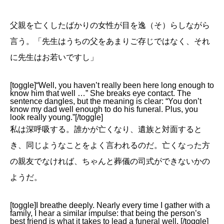
父親を亡くしたばかりの女性が目を逸（そ）らしながら
言う。「先生はうちの父をあまりご存じではなく、それ
に先生はお若いですし」
[toggle]“Well, you haven’t really been here long enough to
know him that well …” She breaks eye contact. The
sentence dangles, but the meaning is clear: “You don’t
know my dad well enough to do his funeral. Plus, you
look really young.”[/toggle]
私は深呼吸する。誰かが亡くなり、遺族と対面すると
き、同じようなことをよく言われるのだ。亡くなった方
の親友でなければ、ちゃんと葬儀の司式ができないかの
ようだ。
[toggle]I breathe deeply. Nearly every time I gather with a
family, I hear a similar impulse: that being the person’s
best friend is what it takes to lead a funeral well. [/toggle]