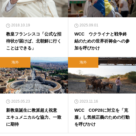
2018.10.19
2025.09.01
教皇フランシスコ「公式な招
WCC ウクライナと戦争終
待状が届けば、北朝鮮に行く
結のための世界祈祷会への参
ことはできる」
加を呼びかけ
海外
海外
2025.05.23
2023.11.16
新教皇誕生に教派超え祝意
WCC COP28に対立を「克
エキュメニカルな協力、一致
服」し気候正義のための行動
に期待
を呼びかけ