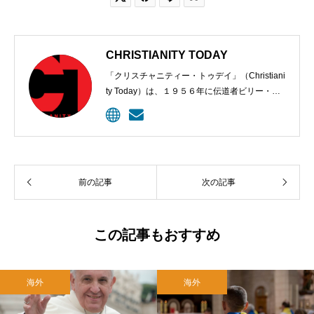
CHRISTIANITY TODAY
「クリスチャニティー・トゥデイ」（Christiani
ty Today）は、１９５６年に伝道者ビリー・グ
ラハムと編集長カール・ヘンリーにより創刊さ
れた、クリスチャンのための定期刊行物。９６
年、ウェブサイトが開設されて記事掲載が始め
られた。雑誌は今、５００万以上のクリスチャ
ン指導者に毎月届けられ、オンラインの購読者
前の記事
次の記事
は１０００万に上る。
この記事もおすすめ
海外
海外